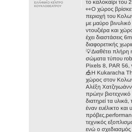
το καλοκαίρι του 
ΕΛΛΗΝΙΚΟ ΚΕΝΤΡΟ
ΚΟΥΚΛΟΘΕΑΤΡΟΥ
👀O χώρος βρίσκε
περιοχή του Κολων
με μαύρο βινυλικ
ντουζιέρα και χώ
έχει διαστάσεις 6
διαφορετικής χωρι
💡Διαθέτει πλήρη 
σώματα τύπου rob
Pixels 8, PAR 56,
🎪Η Kukaracha The
χώρος στον Κολων
Αλέξη Χατζηιωάννο
πρώην βιοτεχνικό
διατηρεί τα υλικά,
έναν ευέλικτο και
πρόβες,performanc
τεχνικός εξοπλισ
ενώ ο σχεδιασμός 