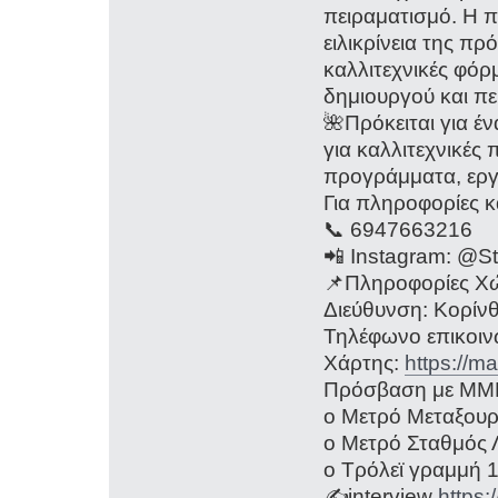
πειραματισμό. Η π
ειλικρίνεια της πρ
καλλιτεχνικές φόρμ
δημιουργού και πε
🌺Πρόκειται για έ
για καλλιτεχνικές
προγράμματα, εργ
Για πληροφορίες κ
📞 6947663216
📲 Instagram: @S
📌Πληροφορίες Χ
Διεύθυνση: Κορίνθ
Τηλέφωνο επικοιν
Χάρτης:
https://
Πρόσβαση με ΜΜ
o Μετρό Μεταξουργ
o Μετρό Σταθμός Λ
o Τρόλεϊ γραμμή 
✍️interview
https: