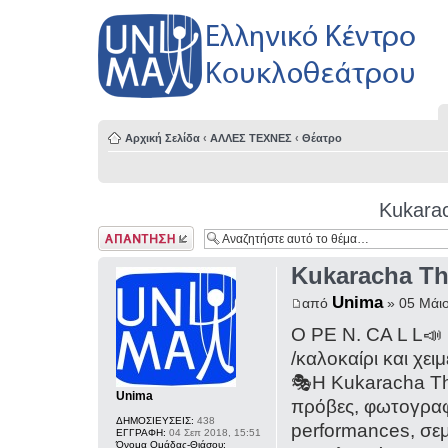
Αρχική Σελίδα
‹
ΑΛΛΕΣ ΤΕΧΝΕΣ
‹
Θέατρο
Kukara
Δημιουργία
απάντησης
Kukaracha Th
Unima
από
» 05 Μάιο
O PE N. CA L L📣
/καλοκαίρι και χειμ
🎭Η Kukaracha The
Unima
πρόβες, φωτογραφ
ΔΗΜΟΣΙΕΥΣΕΙΣ:
438
performances, σεμ
ΕΓΓΡΑΦΗ:
04 Σεπ 2018, 15:51
Όνομα Ομάδας-Θιάσου: