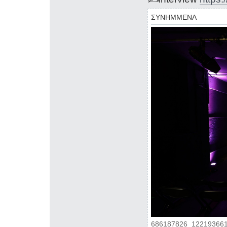
ΣΥΝΗΜΜΕΝΑ
686187826_122193661