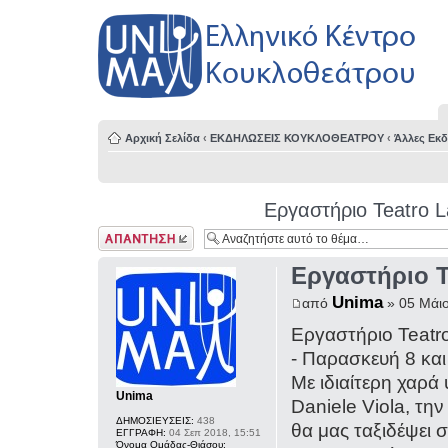
Αρχική Σελίδα
‹
ΕΚΔΗΛΩΣΕΙΣ ΚΟΥΚΛΟΘΕΑΤΡΟΥ
‹
Άλλες Εκ
Εργαστήριο Teatro
Δημιουργία
απάντησης
Εργαστήριο 
Unima
από
» 05 Μάιο
Εργαστήριο Teat
- Παρασκευή 8 κα
Με ιδιαίτερη χαρά
Unima
Daniele Viola, τη
ΔΗΜΟΣΙΕΥΣΕΙΣ:
438
θα μας ταξιδέψει 
ΕΓΓΡΑΦΗ:
04 Σεπ 2018, 15:51
Όνομα Ομάδας-Θιάσου: