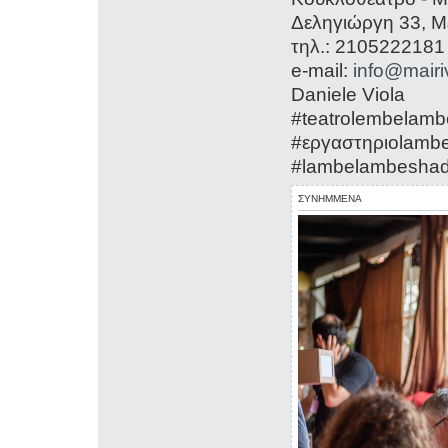
Δεληγιώργη 33, Μ
τηλ.: 2105222181
e-mail:
info@mairiv
Daniele Viola
#teatrolembelamb
#εργαστηριοlamb
#lambelambeshad
ΣΥΝΗΜΜΕΝΑ