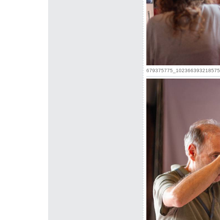
679375775_1023663932185759