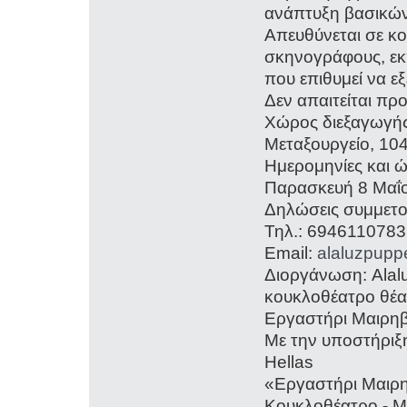
ανάπτυξη βασικών
Απευθύνεται σε κο
σκηνογράφους, εκπ
που επιθυμεί να εξ
Δεν απαιτείται πρ
Χώρος διεξαγωγής
Μεταξουργείο, 10
Ημερομηνίες και ώ
Παρασκευή 8 Μαΐο
Δηλώσεις συμμετο
Τηλ.: 6946110783
Email:
alaluzpupp
Διοργάνωση: Alal
κουκλοθέατρο θέ
Εργαστήρι Μαιρη
Με την υποστήριξ
Hellas
«Εργαστήρι Μαιρ
Κουκλοθέατρο - 