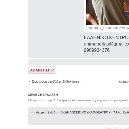
679334957_1023663932221760
ΕΛΛΗΝΙΚΟ ΚΕΝΤΡΟ
unimahellas@gmail.
6909934376
Δημιουργία
απάντησης
Επιστροφή στο Άλλες Εκδηλώσεις
Μετάβα
ΜΕΛΗ ΣΕ ΣΥΝΔΕΣΗ
Μέλη σε αυτή την Δ. Συζήτηση: Δεν υπάρχουν εγγεγραμμένα μέλη και 2
Αρχική Σελίδα
‹
ΕΚΔΗΛΩΣΕΙΣ ΚΟΥΚΛΟΘΕΑΤΡΟΥ
‹
Άλλες Εκ
Powered by phpB