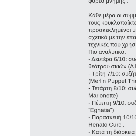
φορέα μνήμης”.
Κάθε μέρα οι συμμ
τους κουκλοπαίκτ
προσκεκλημένοι μ
σχετικά με την επα
τεχνικές που χρησ
Πιο αναλυτικά:
- Δευτέρα 6/10: σ
θεάτρου σκιών (A 
- Τρίτη 7/10: συζ
(Merlin Puppet Th
- Τετάρτη 8/10: συ
Marionette)
- Πέμπτη 9/10: συ
“Egnatia”)
- Παρασκευή 10/1
Renato Curci.
- Κατά τη διάρκει