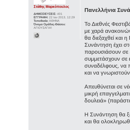
Στάθης Μαρκόπουλος
Πανελλήνια Συν
ΔΗΜΟΣΙΕΥΣΕΙΣ:
401
ΕΓΓΡΑΦΗ:
22 Ιαν 2013, 12:29
Τοποθεσία:
ΑΘΗΝΑ
Το Διεθνές Φεστιβ
Όνομα Ομάδας-Θιάσου:
ΑΓΙΟΥΣΑΓΙΑ!
με χαρά ανακοινών
θα διεξαχθεί και
Συνάντηση έχει στ
παρουσιάσουν σε 
συμμετάσχουν σε ε
συναδέλφους, να 
και να γνωριστούν
Απευθύνεται σε νέ
μικρή επαγγελματι
δουλειά» (παράστ
Η Συνάντηση θα ξ
και θα ολοκληρωθ