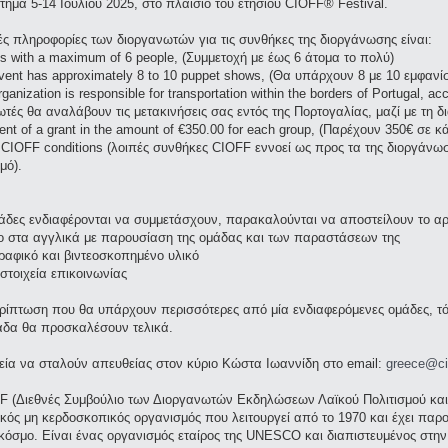
τημα 5-14 Ιουλίου 2025, στο πλαίσιο του ετήσιου CIOFF® Festival.
ές πληροφορίες των διοργανωτών για τις συνθήκες της διοργάνωσης είναι:
s with a maximum of 6 people, (Συμμετοχή με έως 6 άτομα το πολύ)
vent has approximately 8 to 10 puppet shows, (Θα υπάρχουν 8 με 10 εμφανίσ
rganization is responsible for transportation within the borders of Portugal, a
τές θα αναλάβουν τις μετακινήσεις σας εντός της Πορτογαλίας, μαζί με τη δ
nt of a grant in the amount of €350.00 for each group, (Παρέχουν 350€ σε κ
 CIOFF conditions (λοιπές συνθήκες CIOFF εννοεί ως προς τα της διοργάνωσ
μό).
άδες ενδιαφέρονται να συμμετάσχουν, παρακαλούνται να αποστείλουν το α
νο στα αγγλικά με παρουσίαση της ομάδας και των παραστάσεων της
ραφικό και βιντεοσκοπημένο υλικό
στοιχεία επικοινωνίας
ρίπτωση που θα υπάρχουν περισσότερες από μία ενδιαφερόμενες ομάδες, τότ
άδα θα προσκαλέσουν τελικά.
χεία να σταλούν απευθείας στον κύριο Κώστα Ιωαννίδη στο email:
greece@cio
F (Διεθνές Συμβούλιο των Διοργανωτών Εκδηλώσεων Λαϊκού Πολιτισμού και
τικός μη κερδοσκοπικός οργανισμός που λειτουργεί από το 1970 και έχει πα
 κόσμο. Είναι ένας οργανισμός εταίρος της UNESCO και διαπιστευμένος στην