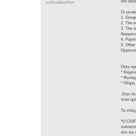
στο διάσ
ΚΟΥΚΛΟΘΕΑΤΡΟΥ
Οι γενικ
1. Group
2. The e
3. The o
διοργανω
4. Payme
5. Other
Οργανισ
Όσες ομ
* Κείμε
* Φωτογ
* Πλήρη 
-Στην πε
ποια ομ
Τα στοι
*Ο CIOF
πολιτισ
όλο τον