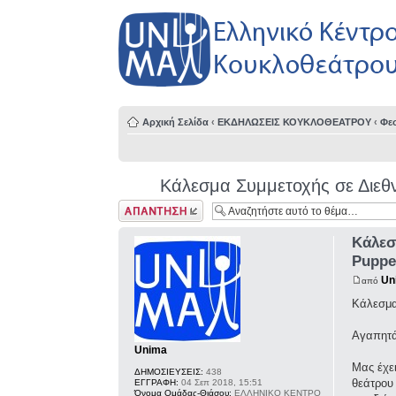
Αρχική Σελίδα
‹
ΕΚΔΗΛΩΣΕΙΣ ΚΟΥΚΛΟΘΕΑΤΡΟΥ
‹
Φε
Κάλεσμα Συμμετοχής σε Διεθν
Δημιουργία
απάντησης
Κάλεσ
Puppe
Un
από
Κάλεσμα
Αγαπητά
Unima
Μας έχε
ΔΗΜΟΣΙΕΥΣΕΙΣ:
438
θεάτρου 
ΕΓΓΡΑΦΗ:
04 Σεπ 2018, 15:51
Όνομα Ομάδας-Θιάσου:
ΕΛΛΗΝΙΚΟ ΚΕΝΤΡΟ