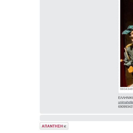
6834348
ΕΛΛΗΝΙΚ
unimahell
69099343
Δημιουργία
απάντησης