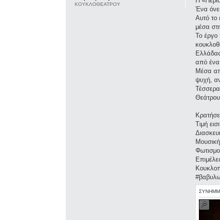
Η «Περι
ΚΟΥΚΛΟΘΕΑΤΡΟΥ
Ένα όνε
Αυτό το
μέσα στ
Το έργο 
κουκλοθ
Ελλάδας
από ένα
Μέσα απ
ψυχή, α
Τέσσερα
Θεάτρου
Κρατήσε
Τιμή εισ
Διασκευ
Μουσική
Φωτισμο
Επιμέλε
Κουκλοπ
#βαβυλω
ΣΥΝΗΜΜ