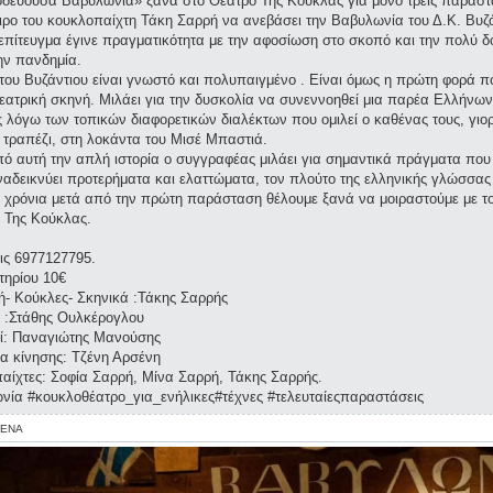
οδεύουσα Βαβυλωνία» ξανά στο Θέατρο Της Κούκλας για μόνο τρεις παραστ
ιρο του κουκλοπαίχτη Τάκη Σαρρή να ανεβάσει την Βαβυλωνία του Δ.Κ. Βυζά
 επίτευγμα έγινε πραγματικότητα με την αφοσίωση στο σκοπό και την πολύ
ην πανδημία.
του Βυζάντιου είναι γνωστό και πολυπαιγμένο . Είναι όμως η πρώτη φορά πο
εατρική σκηνή. Μιλάει για την δυσκολία να συνεννοηθεί μια παρέα Ελλήνω
 λόγω των τοπικών διαφορετικών διαλέκτων που ομιλεί ο καθένας τους, γι
 τραπέζι, στη λοκάντα του Μισέ Μπαστιά.
ό αυτή την απλή ιστορία ο συγγραφέας μιλάει για σημαντικά πράγματα που 
ναδεικνύει προτερήματα και ελαττώματα, τον πλούτο της ελληνικής γλώσσα
 χρόνια μετά από την πρώτη παράσταση θέλουμε ξανά να μοιραστούμε με το 
 Της Κούκλας.
ις 6977127795.
ιτηρίου 10€
ή- Κούκλες- Σκηνικά :Τάκης Σαρρής
 :Στάθης Ουλκέρογλου
ί: Παναγιώτης Μανούσης
ια κίνησης: Τζένη Αρσένη
αίχτες: Σοφία Σαρρή, Μίνα Σαρρή, Τάκης Σαρρής.
νία #κουκλοθέατρο_για_ενήλικες#τέχνες #τελευταίεςπαραστάσεις
ΕΝΑ