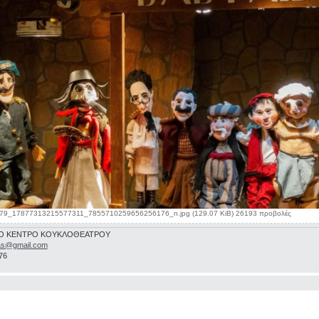
79_17877313215577311_7855710259656256176_n.jpg (129.07 KiB) 26193 προβολές
Ο ΚΕΝΤΡΟ ΚΟΥΚΛΟΘΕΑΤΡΟΥ
as@gmail.com
76