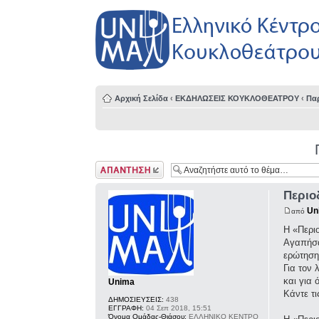
Αρχική Σελίδα
‹
ΕΚΔΗΛΩΣΕΙΣ ΚΟΥΚΛΟΘΕΑΤΡΟΥ
‹
Πα
Δημιουργία
απάντησης
Περιο
Un
από
Η «Περι
Αγαπήσα
ερώτηση
Για τον
και για
Unima
Κάντε τι
ΔΗΜΟΣΙΕΥΣΕΙΣ:
438
ΕΓΓΡΑΦΗ:
04 Σεπ 2018, 15:51
Όνομα Ομάδας-Θιάσου:
ΕΛΛΗΝΙΚΟ ΚΕΝΤΡΟ