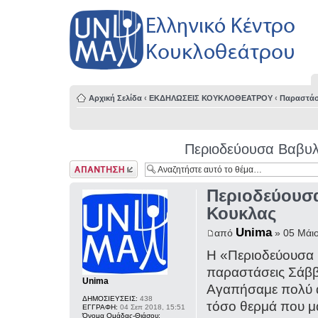
Αρχική Σελίδα
‹
ΕΚΔΗΛΩΣΕΙΣ ΚΟΥΚΛΟΘΕΑΤΡΟΥ
‹
Παραστάσ
Περιοδεύουσα Βαβυλ
Δημιουργία
απάντησης
Περιοδεύουσ
Κουκλας
Unima
από
» 05 Μάιο
Η «Περιοδεύουσα 
παραστάσεις Σάββα
Unima
Αγαπήσαμε πολύ α
ΔΗΜΟΣΙΕΥΣΕΙΣ:
438
τόσο θερμά που μα
ΕΓΓΡΑΦΗ:
04 Σεπ 2018, 15:51
Όνομα Ομάδας-Θιάσου: