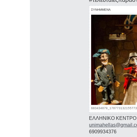
ΣΥΝΗΜΜΕΝΑ
683434879_1787731321557731
ΕΛΛΗΝΙΚΟ ΚΕΝΤΡΟ
unimahellas@gmail.
6909934376