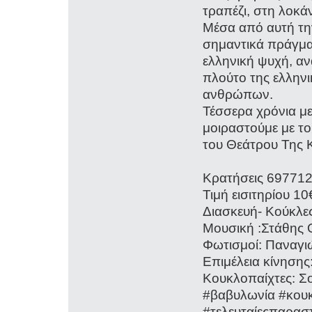
τραπέζι, στη λοκά
Μέσα από αυτή την
σημαντικά πράγμα
ελληνική ψυχή, αν
πλούτο της ελλην
ανθρώπων.
Τέσσερα χρόνια μ
μοιραστούμε με το
του Θεάτρου Της 
Κρατήσεις 69771
Τιμή εισιτηρίου 10
Διασκευή- Κούκλε
Μουσική :Στάθης
Φωτισμοί: Παναγ
Επιμέλεια κίνησης
Κουκλοπαίχτες: Σ
#βαβυλωνία #κουκ
#τελευταίεςπαρασ