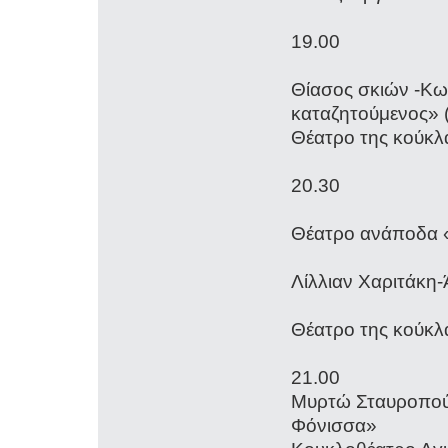
1
Θίασος σκιών -Κ
καταζητούμενος» (
Θέατρο της κούκ
2
Θέατρο ανάπο
Λίλλιαν Χ
Θέατρο της κούκλ
Μυρτώ Σταυροπού
Φό