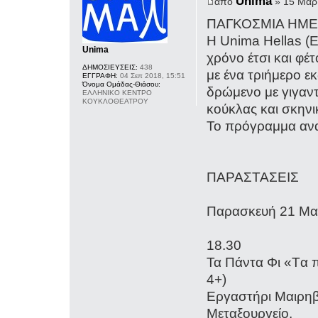
Unima
από
» 15 Μαρ
ΠΑΓΚΟΣΜΙΑ ΗΜΕ
Η Unima Hellas (
Unima
χρόνο έτσι και φέ
ΔΗΜΟΣΙΕΥΣΕΙΣ:
438
με ένα τριήμερο 
ΕΓΓΡΑΦΗ:
04 Σεπ 2018, 15:51
Όνομα Ομάδας-Θιάσου:
δρώμενο με γιγαν
ΕΛΛΗΝΙΚΟ ΚΕΝΤΡΟ
ΚΟΥΚΛΟΘΕΑΤΡΟΥ
κούκλας και σκην
Το πρόγραμμα αν
ΠΑΡΑΣΤΑΣΕΙΣ
Παρασκευή 21 Μ
18.30
Τα Πάντα Φι «Tα π
4+)
Εργαστήρι Μαιρηβ
Μεταξουργείο.