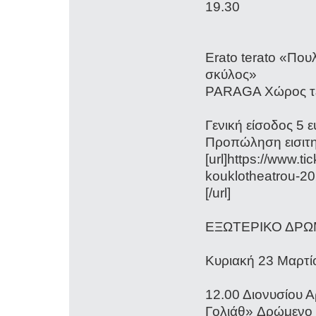
19.3
Erato terato «Που
σκ
PARAGA Χώρος τε
Γενική είσοδος 5 
Προπώληση εισιτη
[url]https://www.t
kouklotheatrou-2
[/url]
ΕΞΩΤΕΡΙΚΟ Δ
Κυριακή 23 Μαρτ
12.00 Διονυσίου Α
Γολιάθ» Δρώμενο μ