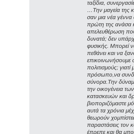
ταξίδια, συνεργασ
…Την μαγεία της κ
σαν μια νέα γέννα
πρώτη της ανάσα 
απελευθέρωση που σ
δυνατά; δεν υπάρχε
φυσικής. Μπορεί ν
πεθάνει και να ξαν
επικοινωνήσουμε 
πολιτισμούς; γιατί
πρόσωπο,να συνδεθ
σύνορα.Την δύναμ
την οικογένεια τ
κατασκευών και δ
βιοποριζόμαστε μό
αυτά τα χρόνια μέ
θεωρούν χομπίστες
παραστάσεις τον κ
έπρεπε και θα μπο