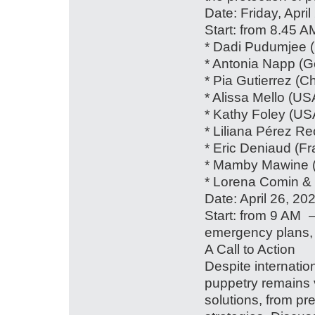
Date: Friday, Apri
Start: from 8.45 A
* Dadi Pudumjee (
* Antonia Napp (
* Pia Gutierrez (Ch
* Alissa Mello (US
* Kathy Foley (US
* Liliana Pérez Re
* Eric Deniaud (F
* Mamby Mawine 
* Lorena Comin & 
Date: April 26, 20
Start: from 9 AM 
emergency plans,
A Call to Action
Despite internation
puppetry remains 
solutions, from pr