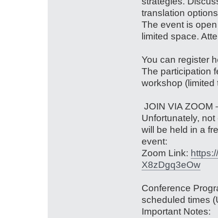
strategies. Discus
translation options
The event is open t
limited space. Att
You can register 
The participation
workshop (limited 
JOIN VIA ZOOM 
Unfortunately, not
will be held in a f
event:
Zoom Link:
https:
X8zDgq3eOw
Conference Program
scheduled times 
Important Notes: