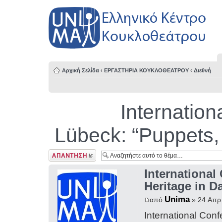
Αρχική Σελίδα
‹
ΕΡΓΑΣΤΗΡΙΑ ΚΟΥΚΛΟΘΕΑΤΡΟΥ
‹
Διεθνή
Internation
Lübeck: “Puppets,
Δημιουργία
απάντησης
International
Heritage in D
Unima
από
» 24 Απρ 
International Conf