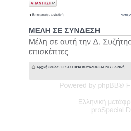
Δημιουργία
απάντησης
Επιστροφή στο Διεθνή
Μετάβα
ΜΕΛΗ ΣΕ ΣΥΝΔΕΣΗ
Μέλη σε αυτή την Δ. Συζήτη
επισκέπτες
Αρχική Σελίδα
‹
ΕΡΓΑΣΤΗΡΙΑ ΚΟΥΚΛΟΘΕΑΤΡΟΥ
‹
Διεθνή
Powered by phpBB® F
Ελληνική μετάφρ
pro
Special
De