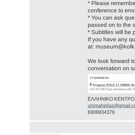
* Please remember 
conference to en
* You can ask ques
passed on to the 
* Subtitles will be
If you have any qu
at:
museum@kolk
We look forward t
conversation on s
ΣΥΝΗΜΜΕΝΑ
Program KOLK 17 UNIMA Her
(19.48 KiB) Έχει μεταφορτωθεί 
ΕΛΛΗΝΙΚΟ ΚΕΝΤΡΟ
unimahellas@gmail.
6909934376