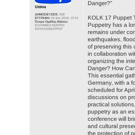
Danger?”
Unima
ΔΗΜΟΣΙΕΥΣΕΙΣ:
438
KOLK 17 Puppet T
ΕΓΓΡΑΦΗ:
04 Σεπ 2018, 15:51
Όνομα Ομάδας-Θιάσου:
Puppetry has a long
ΕΛΛΗΝΙΚΟ ΚΕΝΤΡΟ
ΚΟΥΚΛΟΘΕΑΤΡΟΥ
remains under con
earthquakes, floo
of preserving thi
in collaboration 
organizing the int
Danger? How Can W
This essential gat
Germany, with a 
scheduled for April
discussions on pro
practical solutions
puppetry as an esse
conference will br
and cultural prese
the protection of 