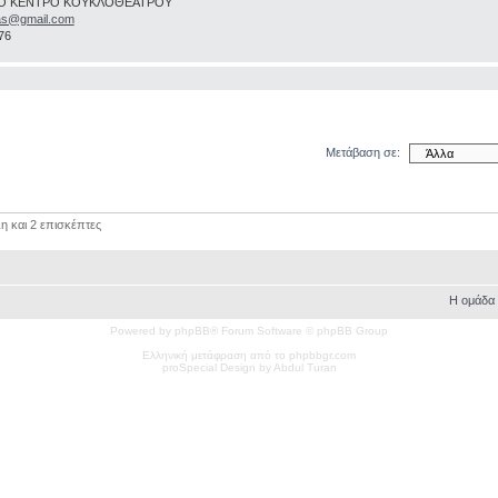
Ο ΚΕΝΤΡΟ ΚΟΥΚΛΟΘΕΑΤΡΟΥ
as@gmail.com
76
Μετάβαση σε:
η και 2 επισκέπτες
Η ομάδα
Powered by phpBB® Forum Software © phpBB Group
Ελληνική μετάφραση από το phpbbgr.com
pro
Special
Design by Abdul Turan