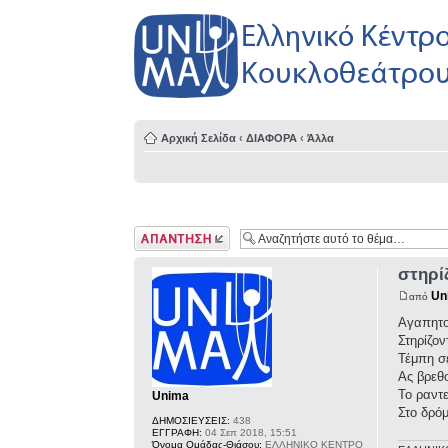
Αρχική Σελίδα
‹
ΔΙΑΦΟΡΑ
‹
Άλλα
Δημιουργία
απάντησης
στηρί
Un
από
Αγαπητο
Στηρίζον
Τέμπη σ
Ας βρεθο
Το ραντε
Unima
Στο δρόμ
ΔΗΜΟΣΙΕΥΣΕΙΣ:
438
ΕΓΓΡΑΦΗ:
04 Σεπ 2018, 15:51
Όνομα Ομάδας-Θιάσου:
ΕΛΛΗΝΙΚΟ ΚΕΝΤΡΟ