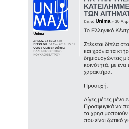
ΚΑΤΕΙΛΗΜΜΕ
ΤΩΝ ΑΙΤΗΜΑ
Unima
από
» 30 Απρ 
Το Ελληνικό Κέντ
Unima
ΔΗΜΟΣΙΕΥΣΕΙΣ:
438
Στέκεται δίπλα σ
ΕΓΓΡΑΦΗ:
04 Σεπ 2018, 15:51
Όνομα Ομάδας-Θιάσου:
και χρόνια τα κτή
ΕΛΛΗΝΙΚΟ ΚΕΝΤΡΟ
ΚΟΥΚΛΟΘΕΑΤΡΟΥ
δημιουργώντας μία
κοινότητά, με ένα
χαρακτήρα.
Προσοχή:
Λίγες μέρες μένο
Προσφυγικά να πα
τα χρησιμοποιούν 
που είναι ζωτικό 