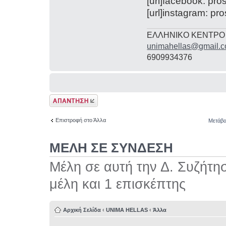
[url]facebook: pros
[url]instagram: pro
ΕΛΛΗΝΙΚΟ ΚΕΝΤΡΟ
unimahellas@gmail.
6909934376
Δημιουργία
απάντησης
Επιστροφή στο Άλλα
Μετάβα
ΜΕΛΗ ΣΕ ΣΥΝΔΕΣΗ
Μέλη σε αυτή την Δ. Συζήτη
μέλη και 1 επισκέπτης
Αρχική Σελίδα
‹
UNIMA HELLAS
‹
Άλλα