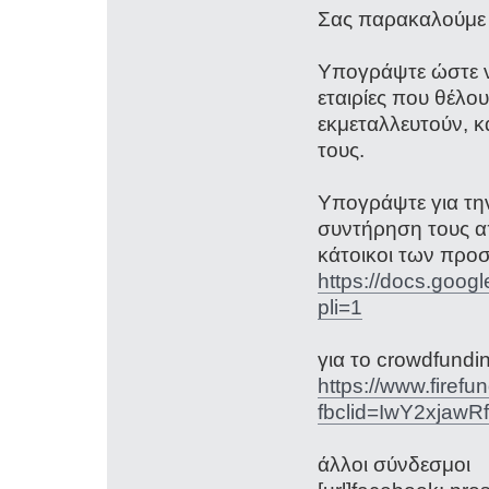
Σας παρακαλούμε δ
Υπογράψτε ώστε ν
εταιρίες που θέλου
εκμεταλλευτούν, κ
τους.
Υπογράψτε για την
συντήρηση τους απ
κάτοικοι των προ
https://docs.go
pli=1
για το crowdfundi
https://www.firefu
fbclid=IwY2xj
άλλοι σύνδεσμοι