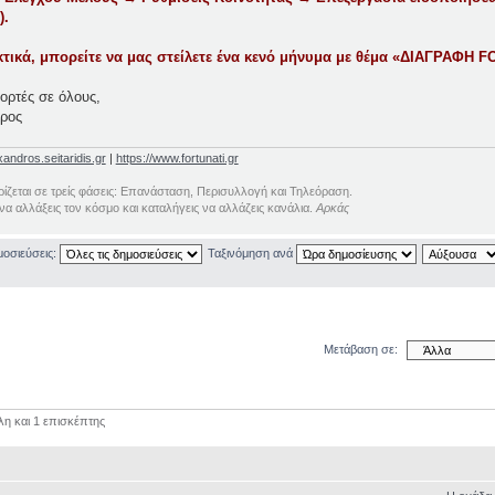
).
τικά, μπορείτε να μας στείλετε ένα κενό μήνυμα με θέμα «ΔΙΑΓΡΑΦΗ
ορτές σε όλους,
ρος
xandros.seitaridis.gr
|
https://www.fortunati.gr
ίζεται σε τρείς φάσεις: Επανάσταση, Περισυλλογή και Τηλεόραση.
 να αλλάξεις τον κόσμο και καταλήγεις να αλλάζεις κανάλια.
Αρκάς
μοσιεύσεις:
Ταξινόμηση ανά
Μετάβαση σε:
λη και 1 επισκέπτης