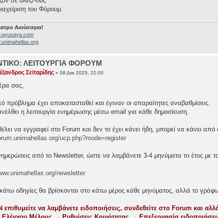
όν σε όλες/-ους
ιαχείριση του Φόρουμ.
ατρο Αιούσαγια!
w.ayusaya.com
.unimahellas.org
ΤΙΚΟ: ΛΕΙΤΟΥΡΓΙΑ ΦΟΡΟΥΜ
έξανδρος Σεϊταρίδης
» 08 Δεκ 2025, 22:00
ρα σας,
κό πρόβλημα έχει αποκατασταθεί και έγιναν οι απαραίτητες αναβαθμίσεις.
νέλθει η λειτουργία ενημέρωσης μέσω email για κάθε δημοσίευση.
έλει να εγγραφεί στο Forum και δεν το έχει κάνει ήδη, μπορεί να κάνει από 
forum.unimahellas.org/ucp.php?mode=register
ενημερώσεις από το Newsletter, ώστε να λαμβάνετε 3-4 μηνύματα το έτος με 
www.unimahellas.org/newsletter
κάτω οδηγίες θα βρίσκονται στο κάτω μέρος κάθε μηνύματος, αλλά το γράφω
 επιθυμείτε να λαμβάνετε ειδοποιήσεις, συνδεθείτε στο Forum και αλλά
 Ελέγχου Μέλους → Ρυθμίσεις Κοινότητας → Επεξεργασία ειδοποιήσεω