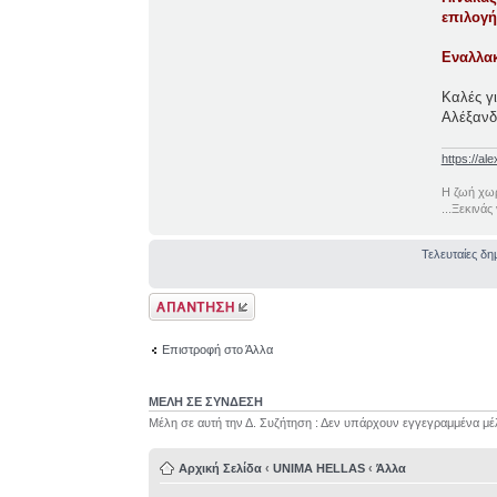
επιλογή
Εναλλακ
Καλές γι
Αλέξανδ
https://ale
Η ζωή χωρ
...Ξεκινάς
Τελευταίες δη
Δημιουργία
απάντησης
Επιστροφή στο Άλλα
ΜΕΛΗ ΣΕ ΣΥΝΔΕΣΗ
Μέλη σε αυτή την Δ. Συζήτηση : Δεν υπάρχουν εγγεγραμμένα μέ
Αρχική Σελίδα
‹
UNIMA HELLAS
‹
Άλλα