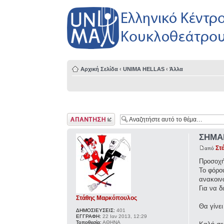
Αρχική Σελίδα
‹
UNIMA HELLAS
‹
Άλλα
Δημιουργία
απάντησης
ΣΗΜΑ
Στ
από
Προσοχή
Το φόρο
ανακοινώ
Για να δ
Στάθης Μαρκόπουλος
Θα γίνει
ΔΗΜΟΣΙΕΥΣΕΙΣ:
401
ΕΓΓΡΑΦΗ:
22 Ιαν 2013, 12:29
Τοποθεσία:
ΑΘΗΝΑ