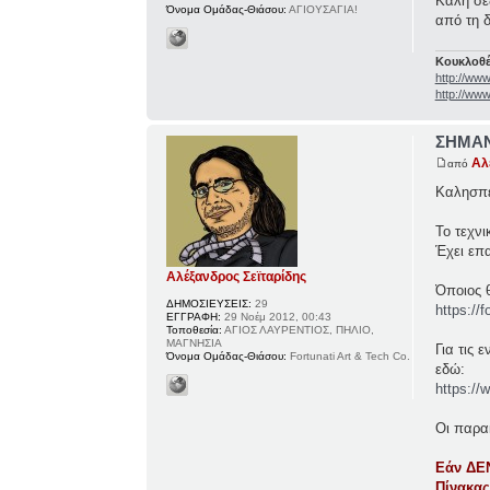
Καλή σεζ
Όνομα Ομάδας-Θιάσου:
ΑΓΙΟΥΣΑΓΙΑ!
από τη δ
Κουκλοθέ
http://ww
http://www
ΣΗΜΑΝ
Αλ
από
Καλησπέ
Το τεχνι
Έχει επα
Αλέξανδρος Σεϊταρίδης
Όποιος θ
ΔΗΜΟΣΙΕΥΣΕΙΣ:
29
https://
ΕΓΓΡΑΦΗ:
29 Νοέμ 2012, 00:43
Τοποθεσία:
ΑΓΙΟΣ ΛΑΥΡΕΝΤΙΟΣ, ΠΗΛΙΟ,
ΜΑΓΝΗΣΙΑ
Για τις 
Όνομα Ομάδας-Θιάσου:
Fortunati Art & Tech Co.
εδώ:
https://
Οι παρα
Εάν ΔΕΝ
Πίνακας