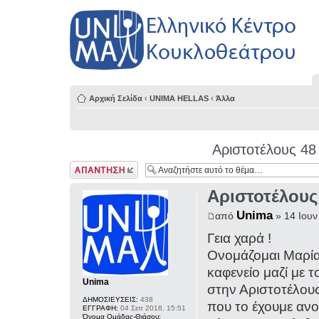
Αρχική Σελίδα
‹
UNIMA HELLAS
‹
Άλλα
Αριστοτέλους 48
Δημιουργία
απάντησης
Αριστοτέλους
Unima
από
» 14 Ιουν
Γεια χαρά !
Ονομάζομαι Μαρία
καφενείο μαζί με
Unima
στην Αριστοτέλους
ΔΗΜΟΣΙΕΥΣΕΙΣ:
438
που το έχουμε ανο
ΕΓΓΡΑΦΗ:
04 Σεπ 2018, 15:51
Όνομα Ομάδας-Θιάσου: