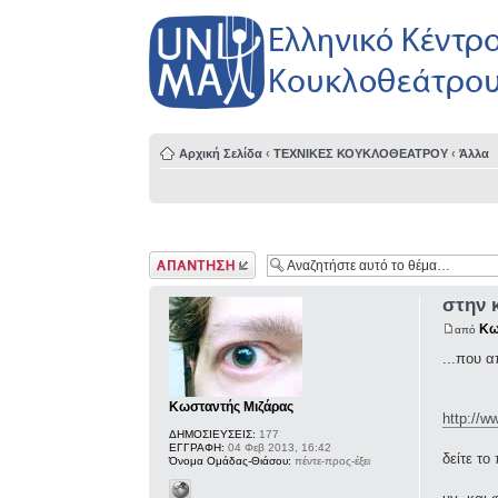
Αρχική Σελίδα
‹
ΤΕΧΝΙΚΕΣ ΚΟΥΚΛΟΘΕΑΤΡΟΥ
‹
Άλλα
Δημιουργία
απάντησης
στην κ
Κω
από
...που α
Κωσταντής Μιζάρας
http://w
ΔΗΜΟΣΙΕΥΣΕΙΣ:
177
ΕΓΓΡΑΦΗ:
04 Φεβ 2013, 16:42
δείτε τ
Όνομα Ομάδας-Θιάσου:
πέντε-προς-έξει