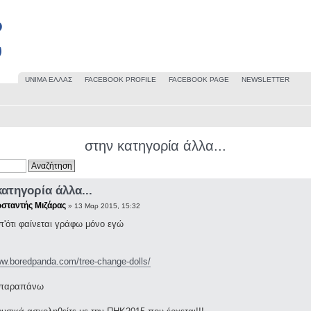
UΝΙΜΑ ΕΛΛΑΣ
FACEBOOK PROFILE
FACEBOOK PAGE
NEWSLETTER
στην κατηγορία άλλα...
ατηγορία άλλα...
σταντής Μιζάρας
» 13 Μαρ 2015, 15:32
π'ότι φαίνεται γράφω μόνο εγώ
ww.boredpanda.com/tree-change-dolls/
ο παραπάνω