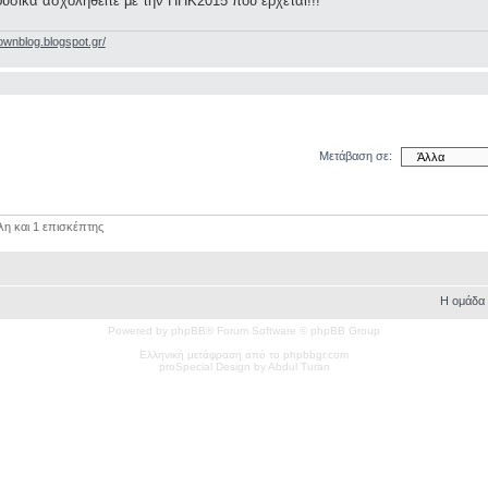
φυσικά ασχοληθείτε με την ΠΗΚ2015 που έρχεται!!!
ownblog.blogspot.gr/
Μετάβαση σε:
λη και 1 επισκέπτης
Η ομάδα
Powered by phpBB® Forum Software © phpBB Group
Ελληνική μετάφραση από το phpbbgr.com
pro
Special
Design by Abdul Turan