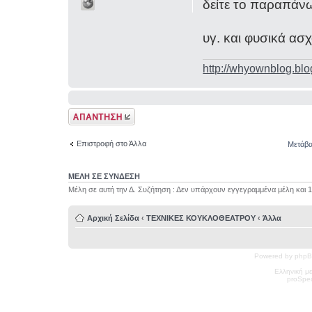
δείτε το παραπάν
υγ. και φυσικά ασ
http://whyownblog.blo
Δημιουργία
απάντησης
Επιστροφή στο Άλλα
Μετάβα
ΜΕΛΗ ΣΕ ΣΥΝΔΕΣΗ
Μέλη σε αυτή την Δ. Συζήτηση : Δεν υπάρχουν εγγεγραμμένα μέλη και 
Αρχική Σελίδα
‹
ΤΕΧΝΙΚΕΣ ΚΟΥΚΛΟΘΕΑΤΡΟΥ
‹
Άλλα
Powered by phpB
Ελληνική μ
pro
Spec