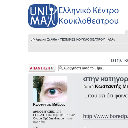
Αρχική Σελίδα
‹
ΤΕΧΝΙΚΕΣ ΚΟΥΚΛΟΘΕΑΤΡΟΥ
‹
Άλλα
στην κ
Δημιουργία
απάντησης
στην κατηγορί
Κωσταντής Μι
από
...που απ'ότι φαί
Κωσταντής Μιζάρας
ΔΗΜΟΣΙΕΥΣΕΙΣ:
177
http://www.boredp
ΕΓΓΡΑΦΗ:
04 Φεβ 2013, 16:42
Όνομα Ομάδας-Θιάσου:
πέντε-
προς-έξει