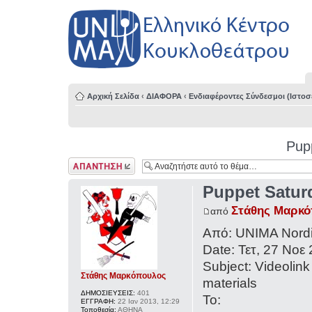
Αρχική Σελίδα
‹
ΔΙΑΦΟΡΑ
‹
Ενδιαφέροντες Σύνδεσμοι (Ιστοσε
Pup
Δημιουργία
απάντησης
Puppet Satur
Στάθης Μαρκ
από
Από: UNIMA Nordi
Date: Τετ, 27 Νοε 
Subject: Videolink
Στάθης Μαρκόπουλος
materials
ΔΗΜΟΣΙΕΥΣΕΙΣ:
401
To:
ΕΓΓΡΑΦΗ:
22 Ιαν 2013, 12:29
Τοποθεσία:
ΑΘΗΝΑ