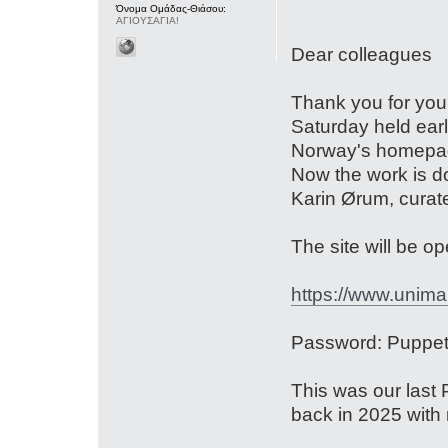
Όνομα Ομάδας-Θιάσου:
ΑΓΙΟΥΣΑΓΙΑ!
Dear colleagues
Thank you for you
Saturday held ear
Norway's homepag
Now the work is do
Karin Ørum, curat
The site will be o
https://www.unima
Password: Puppet
This was our last 
back in 2025 with