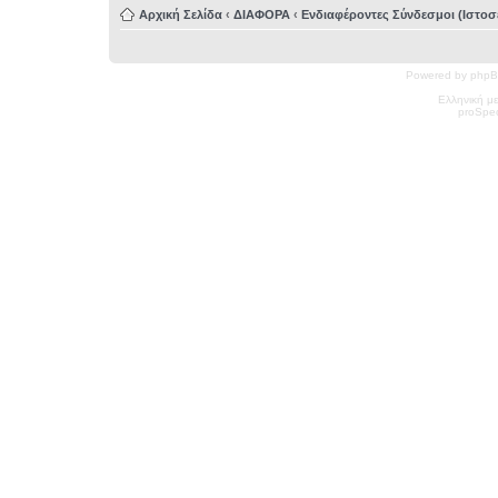
Αρχική Σελίδα
‹
ΔΙΑΦΟΡΑ
‹
Ενδιαφέροντες Σύνδεσμοι (Ιστοσε
Powered by phpB
Ελληνική μ
pro
Spec