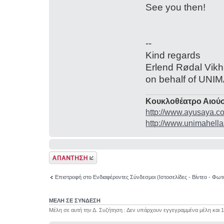
See you then!
--
Kind regards
Erlend Rødal Vik
on behalf of UN
Κουκλοθέατρο Αιούσ
http://www.ayusaya.c
http://www.unimahella
Δημιουργία
απάντησης
Επιστροφή στο Ενδιαφέροντες Σύνδεσμοι (Ιστοσελίδες - Βίντεο - Φωτ
ΜΕΛΗ ΣΕ ΣΥΝΔΕΣΗ
Μέλη σε αυτή την Δ. Συζήτηση : Δεν υπάρχουν εγγεγραμμένα μέλη και 