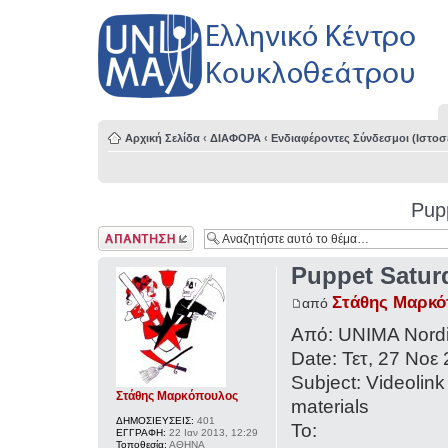
Αρχική Σελίδα
‹
ΔΙΑΦΟΡΑ
‹
Ενδιαφέροντες Σύνδεσμοι (Ιστοσε
Pup
Δημιουργία
απάντησης
Puppet Satur
Στάθης Μαρκ
από
Από: UNIMA Nordi
Date: Τετ, 27 Νοε 
Subject: Videolink
Στάθης Μαρκόπουλος
materials
ΔΗΜΟΣΙΕΥΣΕΙΣ:
401
To:
ΕΓΓΡΑΦΗ:
22 Ιαν 2013, 12:29
Τοποθεσία:
ΑΘΗΝΑ