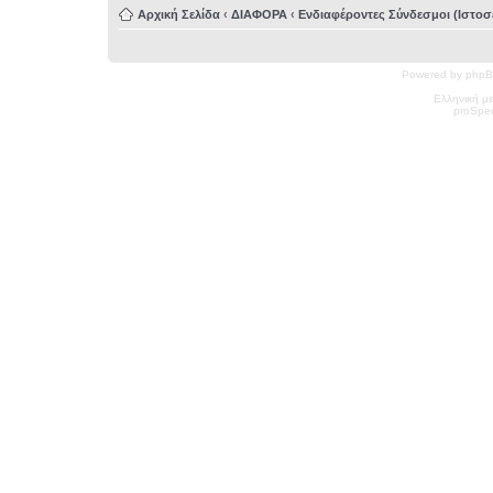
Αρχική Σελίδα
‹
ΔΙΑΦΟΡΑ
‹
Ενδιαφέροντες Σύνδεσμοι (Ιστοσε
Powered by phpB
Ελληνική μ
pro
Spec