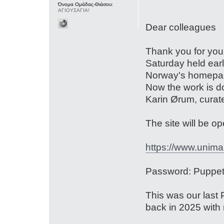
Όνομα Ομάδας-Θιάσου:
ΑΓΙΟΥΣΑΓΙΑ!
Dear colleagues
Thank you for you
Saturday held ear
Norway's homepag
Now the work is do
Karin Ørum, curat
The site will be o
https://www.unima
Password: Puppet
This was our last 
back in 2025 with