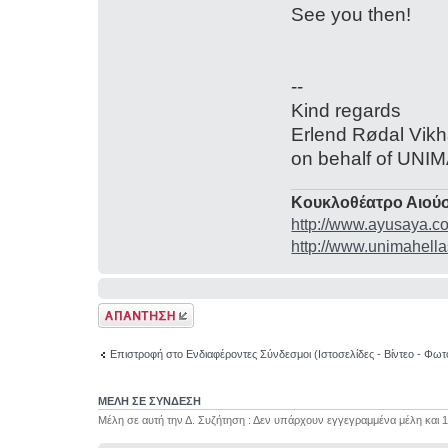
See you then!
--
Kind regards
Erlend Rødal Vik
on behalf of UN
Κουκλοθέατρο Αιούσ
http://www.ayusaya.c
http://www.unimahella
Δημιουργία
απάντησης
Επιστροφή στο Ενδιαφέροντες Σύνδεσμοι (Ιστοσελίδες - Βίντεο - Φωτ
ΜΕΛΗ ΣΕ ΣΥΝΔΕΣΗ
Μέλη σε αυτή την Δ. Συζήτηση : Δεν υπάρχουν εγγεγραμμένα μέλη και 