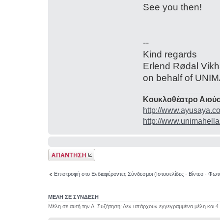
See you then!
--
Kind regards
Erlend Rødal Vik
on behalf of UN
Κουκλοθέατρο Αιούσ
http://www.ayusaya.c
http://www.unimahella
Δημιουργία
απάντησης
Επιστροφή στο Ενδιαφέροντες Σύνδεσμοι (Ιστοσελίδες - Βίντεο - Φωτ
ΜΕΛΗ ΣΕ ΣΥΝΔΕΣΗ
Μέλη σε αυτή την Δ. Συζήτηση: Δεν υπάρχουν εγγεγραμμένα μέλη και 4