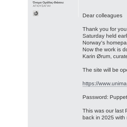
Όνομα Ομάδας-Θιάσου:
ΑΓΙΟΥΣΑΓΙΑ!
Dear colleagues
Thank you for you
Saturday held ear
Norway's homepag
Now the work is do
Karin Ørum, curat
The site will be o
https://www.unima
Password: Puppet
This was our last 
back in 2025 with