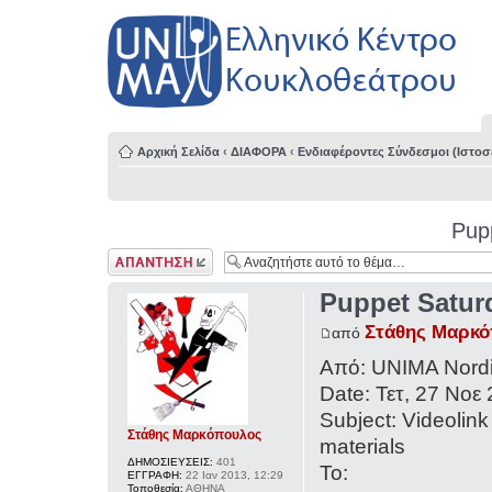
Αρχική Σελίδα
‹
ΔΙΑΦΟΡΑ
‹
Ενδιαφέροντες Σύνδεσμοι (Ιστοσε
Pup
Δημιουργία
απάντησης
Puppet Satur
Στάθης Μαρκ
από
Από: UNIMA Nordi
Date: Τετ, 27 Νοε 
Subject: Videolink
Στάθης Μαρκόπουλος
materials
ΔΗΜΟΣΙΕΥΣΕΙΣ:
401
To:
ΕΓΓΡΑΦΗ:
22 Ιαν 2013, 12:29
Τοποθεσία:
ΑΘΗΝΑ