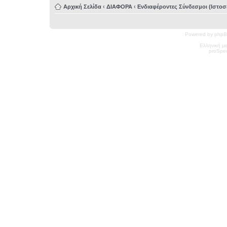
Αρχική Σελίδα
‹
ΔΙΑΦΟΡΑ
‹
Ενδιαφέροντες Σύνδεσμοι (Ιστοσε
Powered by phpB
Ελληνική μ
pro
Spec