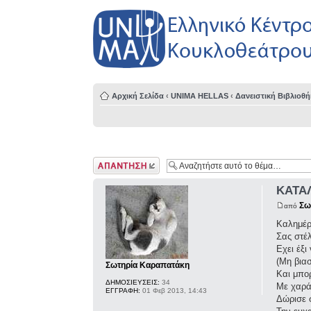
Αρχική Σελίδα
‹
UNIMA HELLAS
‹
Δανειστική Βιβλιοθ
Δημιουργία
απάντησης
ΚΑΤΑ
Σω
από
Καλημέρ
Σας στέλ
Εχει έξι
(Μη βιασ
Σωτηρία Καραπατάκη
Και μπορ
ΔΗΜΟΣΙΕΥΣΕΙΣ:
34
Με χαρά
ΕΓΓΡΑΦΗ:
01 Φεβ 2013, 14:43
Δώρισε σ