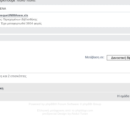
αριστούμε πολύ πολύ.
ΕΝΑ
thequeUNIMAnew.xls
ς Περιεχομένων Βιβλιοθήκης
) Έχει μεταφορτωθεί 3804 φορές
Μετάβαση σε:
η και 2 επισκέπτες
ήκη
Η ομάδα
Powered by phpBB® Forum Software © phpBB Group
Ελληνική μετάφραση από το phpbbgr.com
pro
Special
Design by Abdul Turan