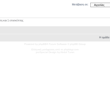
Μετάβαση σε:
λη και 1 επισκέπτης
Η ομάδα
Powered by phpBB® Forum Software © phpBB Group
Ελληνική μετάφραση από το phpbbgr.com
pro
Special
Design by Abdul Turan