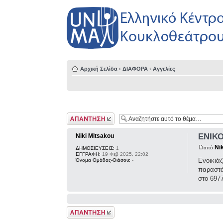
Αρχική Σελίδα
‹
ΔΙΑΦΟΡΑ
‹
Αγγελίες
Δημιουργία
απάντησης
ΕΝΙΚ
Niki Mitsakou
Ni
από
ΔΗΜΟΣΙΕΥΣΕΙΣ:
1
ΕΓΓΡΑΦΗ:
19 Φεβ 2025, 22:02
Ενοικιάζ
Όνομα Ομάδας-Θιάσου:
-
παραστά
στο 697
Δημιουργία
απάντησης