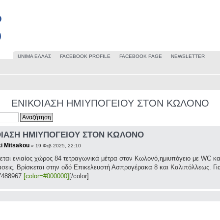
UΝΙΜΑ ΕΛΛΑΣ
FACEBOOK PROFILE
FACEBOOK PAGE
NEWSLETTER
ΕΝΙΚΟΙΑΣΗ ΗΜΙΥΠΟΓΕΙΟΥ ΣΤΟΝ ΚΩΛΟΝΟ
ΟΙΑΣΗ ΗΜΙΥΠΟΓΕΙΟΥ ΣΤΟΝ ΚΩΛΟΝΟ
ki Mitsakou
» 19 Φεβ 2025, 22:10
εται ενιαίος χώρος 84 τετραγωνικά μέτρα στον Κωλονό,ημιυπόγειο με WC και 
σεις. Βρίσκεται στην οδό Επικελευστή Ασπρογέρακα 8 και Καλιπόλλεως. Για
7488967.
[color=#000000]
[/color]