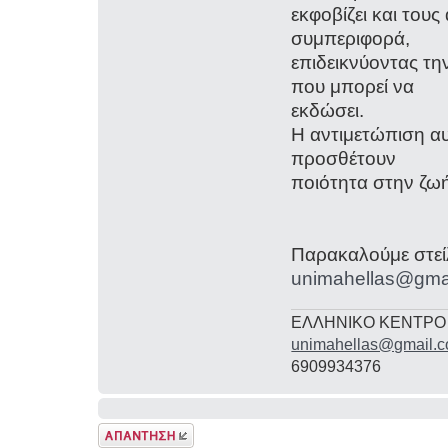
εκφοβίζει και τους
συμπεριφορά,
επιδεικνύοντας τ
που μπορεί να
εκδώσει.
Η αντιμετώπιση α
προσθέτουν
ποιότητα στην ζωή
Παρακαλούμε στείλ
unimahellas@gma
ΕΛΛΗΝΙΚΟ ΚΕΝΤΡΟ
unimahellas@gmail.
6909934376
Δημιουργία
απάντησης