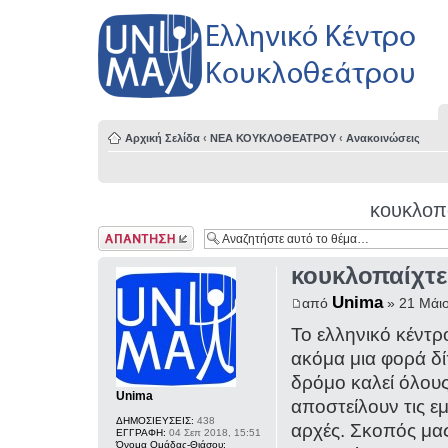
Αρχική Σελίδα
‹
ΝΕΑ ΚΟΥΚΛΟΘΕΑΤΡΟΥ
‹
Ανακοινώσεις
κουκλοπ
Δημιουργία
απάντησης
κουκλοπαίχτε
Unima
από
» 21 Μάιο
Το ελληνικό κέντ
ακόμα μια φορά δ
δρόμο καλεί όλου
Unima
αποστείλουν τις εμ
ΔΗΜΟΣΙΕΥΣΕΙΣ:
438
αρχές. Σκοπός μα
ΕΓΓΡΑΦΗ:
04 Σεπ 2018, 15:51
Όνομα Ομάδας-Θιάσου: