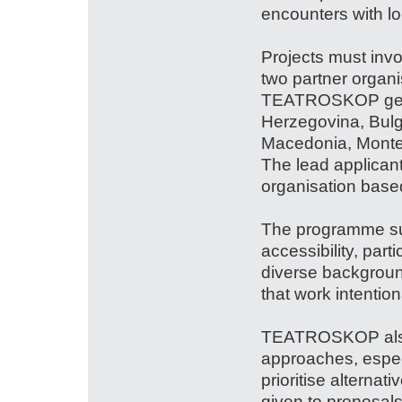
encounters with l
Projects must invo
two partner organi
TEATROSKOP geog
Herzegovina, Bulg
Macedonia, Monte
The lead applicant 
organisation based
The programme supp
accessibility, part
diverse backgrounds
that work intention
TEATROSKOP also 
approaches, especi
prioritise alternati
given to proposals 