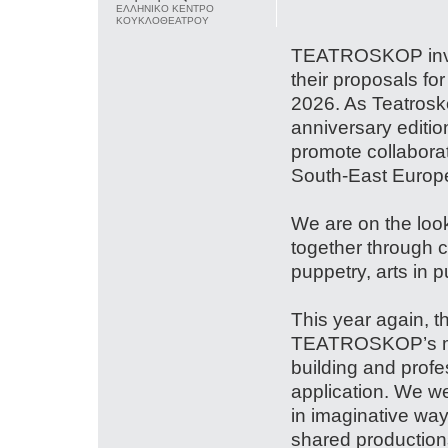
ΕΛΛΗΝΙΚΟ ΚΕΝΤΡΟ
ΚΟΥΚΛΟΘΕΑΤΡΟΥ
TEATROSKOP invite
their proposals fo
2026. As Teatrosko
anniversary editio
promote collabora
South-East Europ
We are on the look 
together through 
puppetry, arts in p
This year again, t
TEATROSKOP’s miss
building and profe
application. We w
in imaginative wa
shared productions