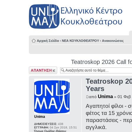
Αρχική Σελίδα
‹
ΝΕΑ ΚΟΥΚΛΟΘΕΑΤΡΟΥ
‹
Ανακοινώσεις
Teatroskop 2026 Call fo
Δημιουργία
απάντησης
Teatroskop 20
Years
Unima
από
» 01 Φεβ 
Αγαπητοί φίλοι -
φέτος τα 15 χρόνι
Unima
παραστάσεις - περ
ΔΗΜΟΣΙΕΥΣΕΙΣ:
438
αγγλικά.
ΕΓΓΡΑΦΗ:
04 Σεπ 2018, 15:51
Όνομα Ομάδας-Θιάσου: