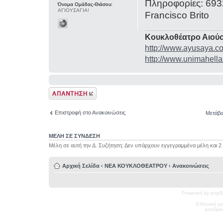
Πληροφορίες: 69
Όνομα Ομάδας-Θιάσου:
ΑΓΙΟΥΣΑΓΙΑ!
Francisco Brito
Κουκλοθέατρο Αιούσ
http://www.ayusaya.c
http://www.unimahella
Δημιουργία
απάντησης
Επιστροφή στο Ανακοινώσεις
Μετάβα
ΜΕΛΗ ΣΕ ΣΥΝΔΕΣΗ
Μέλη σε αυτή την Δ. Συζήτηση: Δεν υπάρχουν εγγεγραμμένα μέλη και 2
Αρχική Σελίδα
‹
ΝΕΑ ΚΟΥΚΛΟΘΕΑΤΡΟΥ
‹
Ανακοινώσεις
Powered by phpB
Ελληνική μ
pro
Spec