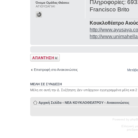
Πληροφορίες: 69
Όνομα Ομάδας-Θιάσου:
ΑΓΙΟΥΣΑΓΙΑ!
Francisco Brito
Κουκλοθέατρο Αιούσ
http://www.ayusaya.c
http://www.unimahella
Δημιουργία
απάντησης
Επιστροφή στο Ανακοινώσεις
Μετάβα
ΜΕΛΗ ΣΕ ΣΥΝΔΕΣΗ
Μέλη σε αυτή την Δ. Συζήτηση: Δεν υπάρχουν εγγεγραμμένα μέλη και 2
Αρχική Σελίδα
‹
ΝΕΑ ΚΟΥΚΛΟΘΕΑΤΡΟΥ
‹
Ανακοινώσεις
Powered by phpB
Ελληνική μ
pro
Spec