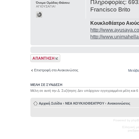
Πληροφορίες: 69
Όνομα Ομάδας-Θιάσου:
ΑΓΙΟΥΣΑΓΙΑ!
Francisco Brito
Κουκλοθέατρο Αιούσ
http://www.ayusaya.c
http://www.unimahella
Δημιουργία
απάντησης
Επιστροφή στο Ανακοινώσεις
Μετάβα
ΜΕΛΗ ΣΕ ΣΥΝΔΕΣΗ
Μέλη σε αυτή την Δ. Συζήτηση: Δεν υπάρχουν εγγεγραμμένα μέλη και 6
Αρχική Σελίδα
‹
ΝΕΑ ΚΟΥΚΛΟΘΕΑΤΡΟΥ
‹
Ανακοινώσεις
Powered by phpB
Ελληνική μ
pro
Spec