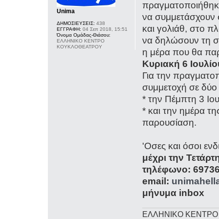
πραγματοποιήθηκε 
Unima
να συμμετάσχουν 
ΔΗΜΟΣΙΕΥΣΕΙΣ:
438
και γολιάθ, στο π
ΕΓΓΡΑΦΗ:
04 Σεπ 2018, 15:51
Όνομα Ομάδας-Θιάσου:
να δηλώσουν τη σ
ΕΛΛΗΝΙΚΟ ΚΕΝΤΡΟ
ΚΟΥΚΛΟΘΕΑΤΡΟΥ
η μέρα που θα παρ
Κυριακή 6 Ιουλίο
Για την πραγματο
συμμετοχή σε δύο
* την Πέμπτη 3 Ιο
* και την ημέρα τ
παρουσίαση.
'Oσες και όσοι εν
μέχρι την Τετάρτη
τηλέφωνο: 6973
email:
unimahel
μήνυμα inbox
ΕΛΛΗΝΙΚΟ ΚΕΝΤΡΟ