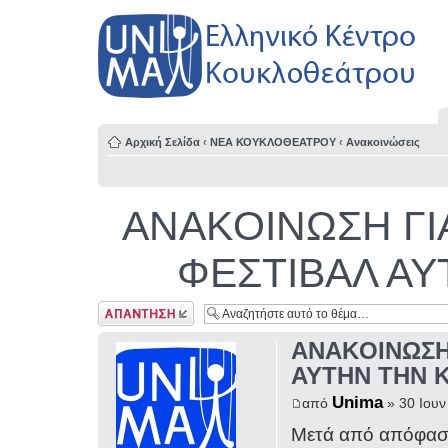
Αρχική Σελίδα
‹
ΝΕΑ ΚΟΥΚΛΟΘΕΑΤΡΟΥ
‹
Ανακοινώσεις
ANAKOIΝΩΣΗ ΓΙΑ
ΦΕΣΤΙΒΑΛ ΑΥ
Δημιουργία
απάντησης
ANAKOIΝΩΣΗ 
ΑΥΤΗΝ ΤΗΝ 
Unima
από
» 30 Ιουν
Μετά από απόφαση