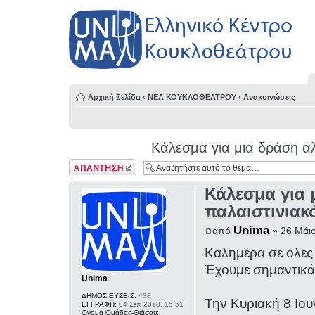
Αρχική Σελίδα
‹
ΝΕΑ ΚΟΥΚΛΟΘΕΑΤΡΟΥ
‹
Ανακοινώσεις
Κάλεσμα για μια δράση αλ
Δημιουργία
απάντησης
Κάλεσμα για 
παλαιστινιακ
Unima
από
» 26 Μάιο
Καλημέρα σε όλες 
Έχουμε σημαντικά
Unima
ΔΗΜΟΣΙΕΥΣΕΙΣ:
438
Την Κυριακή 8 Ιο
ΕΓΓΡΑΦΗ:
04 Σεπ 2018, 15:51
Όνομα Ομάδας-Θιάσου: