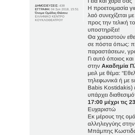
Γεια και χαρά σας
ΔΗΜΟΣΙΕΥΣΕΙΣ:
438
Η προετοιμασία γ
ΕΓΓΡΑΦΗ:
04 Σεπ 2018, 15:51
Όνομα Ομάδας-Θιάσου:
λαό συνεχίζεται 
ΕΛΛΗΝΙΚΟ ΚΕΝΤΡΟ
ΚΟΥΚΛΟΘΕΑΤΡΟΥ
προς την τελική τ
υποστηρίξει!
Θα χρειαστούν εθε
σε πόστα όπως: π
παραστάσεων, γρα
Γι αυτό όποιος και
στην
Ακαδημία Π
μειλ με θέμα: “Εθ
τηλεφωνικά ή με 
Babis Kostidakis) 
υπάρχει διαθεσιμ
17:00 μέχρι τις 2
Ευχαριστώ
Εκ μέρους της ομ
αλληλεγγύης στην
Μπάμπης Κωστιδ