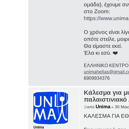
ομάδα), έχουμε συ
στο Zoom:
https://www.unima
Ο χρόνος είναι λί
οπότε στείλε, μοι
Θα είμαστε εκεί.
Έλα κι εσύ. ❤️
ΕΛΛΗΝΙΚΟ ΚΕΝΤΡΟ
unimahellas@gmail.
6909934376
Κάλεσμα για μ
παλαιστινιακό 
Unima
από
» 30 Μάιο
ΚΑΛΕΣΜΑ ΓΙΑ ΕΘ
Unima