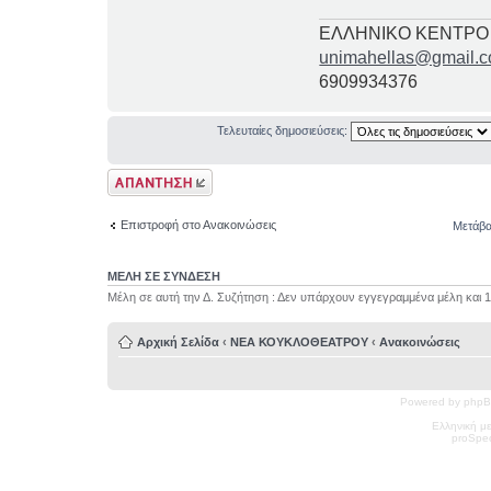
ΕΛΛΗΝΙΚΟ ΚΕΝΤΡΟ
unimahellas@gmail.
6909934376
Τελευταίες δημοσιεύσεις:
Δημιουργία
απάντησης
Επιστροφή στο Ανακοινώσεις
Μετάβα
ΜΕΛΗ ΣΕ ΣΥΝΔΕΣΗ
Μέλη σε αυτή την Δ. Συζήτηση : Δεν υπάρχουν εγγεγραμμένα μέλη και 
Αρχική Σελίδα
‹
ΝΕΑ ΚΟΥΚΛΟΘΕΑΤΡΟΥ
‹
Ανακοινώσεις
Powered by phpB
Ελληνική μ
pro
Spec