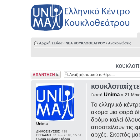
Αρχική Σελίδα
‹
ΝΕΑ ΚΟΥΚΛΟΘΕΑΤΡΟΥ
‹
Ανακοινώσεις
κουκλοπ
Δημιουργία
απάντησης
κουκλοπαίχτε
Unima
από
» 21 Μάιο
Το ελληνικό κέντ
ακόμα μια φορά δ
δρόμο καλεί όλου
Unima
αποστείλουν τις εμ
ΔΗΜΟΣΙΕΥΣΕΙΣ:
438
αρχές. Σκοπός μα
ΕΓΓΡΑΦΗ:
04 Σεπ 2018, 15:51
Όνομα Ομάδας-Θιάσου: