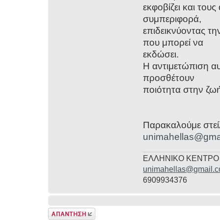
εκφοβίζει και τους
συμπεριφορά,
επιδεικνύοντας τ
που μπορεί να
εκδώσει.
Η αντιμετώπιση α
προσθέτουν
ποιότητα στην ζωή
Παρακαλούμε στείλ
unimahellas@gma
ΕΛΛΗΝΙΚΟ ΚΕΝΤΡΟ
unimahellas@gmail.
6909934376
Δημιουργία
απάντησης