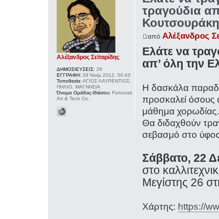
τραγούδια απ
Κουτσουράκη 
Αλέξανδρος Σ
από
Ελάτε να τρα
Αλέξανδρος Σεϊταρίδης
απ’ όλη την Ε
ΔΗΜΟΣΙΕΥΣΕΙΣ:
29
ΕΓΓΡΑΦΗ:
29 Νοέμ 2012, 00:43
Τοποθεσία:
ΑΓΙΟΣ ΛΑΥΡΕΝΤΙΟΣ,
Η δασκάλα παραδ
ΠΗΛΙΟ, ΜΑΓΝΗΣΙΑ
Όνομα Ομάδας-Θιάσου:
Fortunati
προσκαλεί όσους 
Art & Tech Co.
μάθημα χορωδίας
Θα διδαχθούν τρα
σεβασμό στο ύφος κ
Σάββατο, 22 Δ
στο καλλιτεχνι
Μεγίστης 26 σ
Χάρτης:
https://w