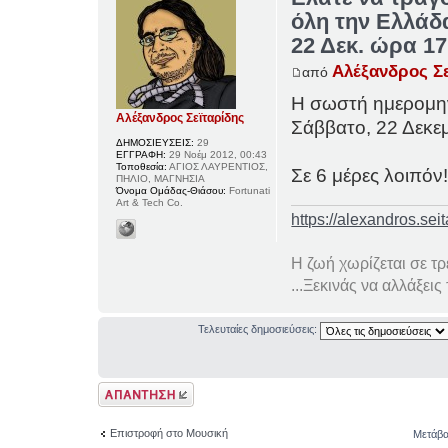
όλη την Ελλάδ
22 Δεκ. ώρα 17
Αλέξανδρος Σ
από
Η σωστή ημερομηνί
Αλέξανδρος Σεϊταρίδης
Σάββατο, 22 Δεκε
ΔΗΜΟΣΙΕΥΣΕΙΣ:
29
ΕΓΓΡΑΦΗ:
29 Νοέμ 2012, 00:43
Τοποθεσία:
ΑΓΙΟΣ ΛΑΥΡΕΝΤΙΟΣ,
Σε 6 μέρες λοιπόν
ΠΗΛΙΟ, ΜΑΓΝΗΣΙΑ
Όνομα Ομάδας-Θιάσου:
Fortunati
Art & Tech Co.
https://alexandros.seit
Η ζωή χωρίζεται σε τ
...Ξεκινάς να αλλάξεις
Τελευταίες δημοσιεύσεις:
Δημιουργία
απάντησης
Επιστροφή στο Μουσική
Μετάβα