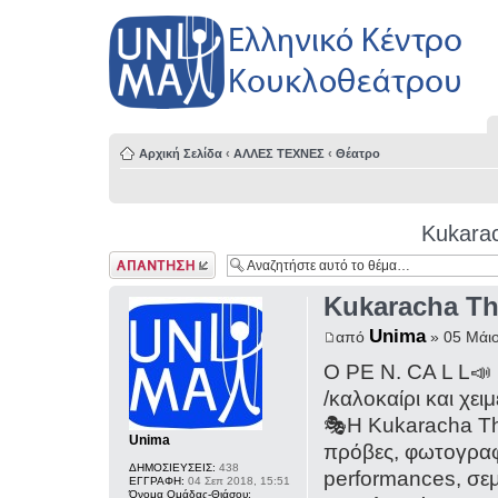
Αρχική Σελίδα
‹
ΑΛΛΕΣ ΤΕΧΝΕΣ
‹
Θέατρο
Kukara
Δημιουργία
απάντησης
Kukaracha Th
Unima
από
» 05 Μάιο
O PE N. CA L L📣
/καλοκαίρι και χειμ
🎭Η Kukaracha The
Unima
πρόβες, φωτογραφ
ΔΗΜΟΣΙΕΥΣΕΙΣ:
438
performances, σεμ
ΕΓΓΡΑΦΗ:
04 Σεπ 2018, 15:51
Όνομα Ομάδας-Θιάσου: