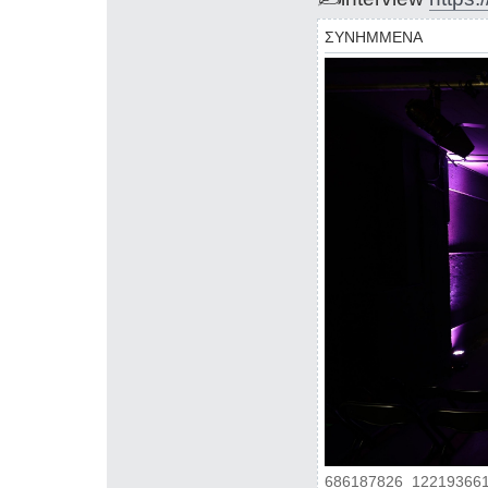
ΣΥΝΗΜΜΕΝΑ
686187826_122193661