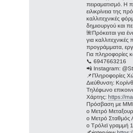
πειραματισμό. Η π
ειλικρίνεια της πρ
καλλιτεχνικές φόρμ
δημιουργού και πε
🌺Πρόκειται για έ
για καλλιτεχνικές
προγράμματα, εργ
Για πληροφορίες κ
📞 6947663216
📲 Instagram: @S
📌Πληροφορίες Χ
Διεύθυνση: Κορίνθ
Τηλέφωνο επικοιν
Χάρτης:
https://
Πρόσβαση με ΜΜ
o Μετρό Μεταξουργ
o Μετρό Σταθμός Λ
o Τρόλεϊ γραμμή 
✍️interview
https: