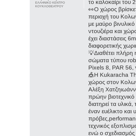
το καλοκαίρι του 
ΕΛΛΗΝΙΚΟ ΚΕΝΤΡΟ
ΚΟΥΚΛΟΘΕΑΤΡΟΥ
👀O χώρος βρίσκε
περιοχή του Κολων
με μαύρο βινυλικ
ντουζιέρα και χώ
έχει διαστάσεις 6
διαφορετικής χωρι
💡Διαθέτει πλήρη 
σώματα τύπου rob
Pixels 8, PAR 56,
🎪Η Kukaracha The
χώρος στον Κολων
Αλέξη Χατζηιωάννο
πρώην βιοτεχνικό
διατηρεί τα υλικά,
έναν ευέλικτο και
πρόβες,performanc
τεχνικός εξοπλισ
ενώ ο σχεδιασμός 