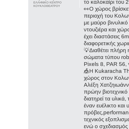
το καλοκαίρι του 
ΕΛΛΗΝΙΚΟ ΚΕΝΤΡΟ
ΚΟΥΚΛΟΘΕΑΤΡΟΥ
👀O χώρος βρίσκε
περιοχή του Κολων
με μαύρο βινυλικ
ντουζιέρα και χώ
έχει διαστάσεις 6
διαφορετικής χωρι
💡Διαθέτει πλήρη 
σώματα τύπου rob
Pixels 8, PAR 56,
🎪Η Kukaracha The
χώρος στον Κολων
Αλέξη Χατζηιωάννο
πρώην βιοτεχνικό
διατηρεί τα υλικά,
έναν ευέλικτο και
πρόβες,performanc
τεχνικός εξοπλισ
ενώ ο σχεδιασμός 