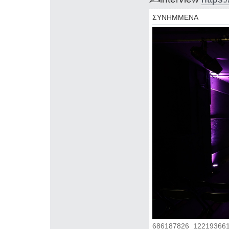
ΣΥΝΗΜΜΕΝΑ
686187826_122193661