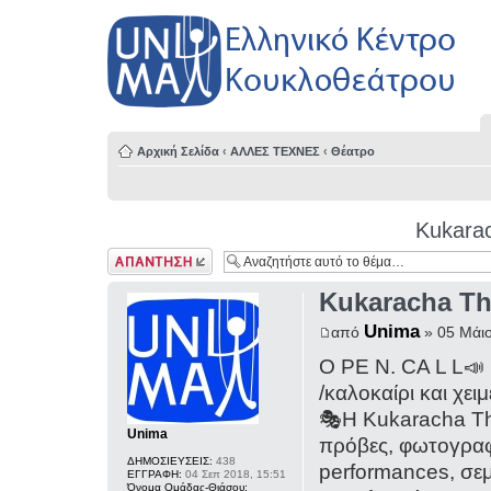
Αρχική Σελίδα
‹
ΑΛΛΕΣ ΤΕΧΝΕΣ
‹
Θέατρο
Kukara
Δημιουργία
απάντησης
Kukaracha Th
Unima
από
» 05 Μάιο
O PE N. CA L L📣
/καλοκαίρι και χειμ
🎭Η Kukaracha The
Unima
πρόβες, φωτογραφ
ΔΗΜΟΣΙΕΥΣΕΙΣ:
438
performances, σεμ
ΕΓΓΡΑΦΗ:
04 Σεπ 2018, 15:51
Όνομα Ομάδας-Θιάσου: