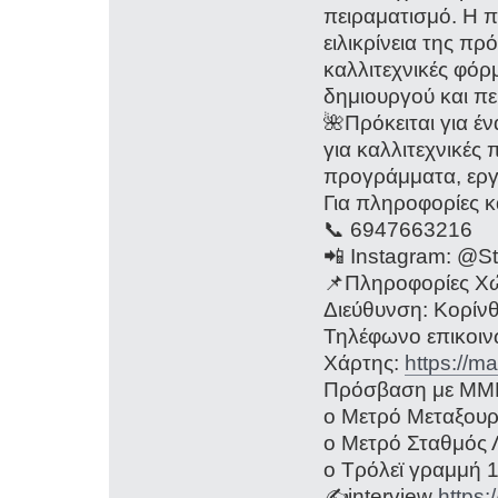
πειραματισμό. Η π
ειλικρίνεια της πρ
καλλιτεχνικές φόρμ
δημιουργού και πε
🌺Πρόκειται για έ
για καλλιτεχνικές
προγράμματα, εργ
Για πληροφορίες κ
📞 6947663216
📲 Instagram: @S
📌Πληροφορίες Χ
Διεύθυνση: Κορίνθ
Τηλέφωνο επικοιν
Χάρτης:
https://
Πρόσβαση με ΜΜ
o Μετρό Μεταξουργ
o Μετρό Σταθμός Λ
o Τρόλεϊ γραμμή 
✍️interview
https: