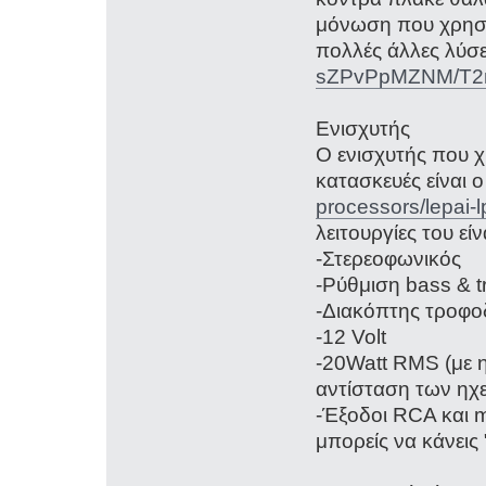
μόνωση που χρησι
πολλές άλλες λύσ
sZPvPpMZNM/T2nY
Ενισχυτής
Ο ενισχυτής που 
κατασκευές είναι 
processors/lepai
λειτουργίες του εί
-Στερεοφωνικός
-Ρύθμιση bass & t
-Διακόπτης τροφο
-12 Volt
-20Watt RMS (με 
αντίσταση των ηχ
-Έξοδοι RCA και m
μπορείς να κάνεις