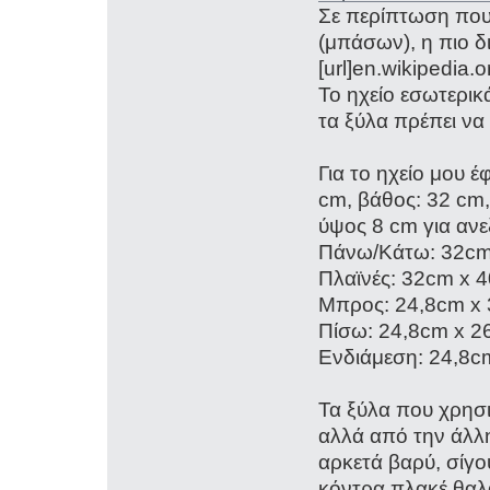
Σε περίπτωση πο
(μπάσων), η πιο δ
[url]en.wikipedia.o
Το ηχείο εσωτερικ
τα ξύλα πρέπει να 
Για το ηχείο μου έ
cm, βάθος: 32 cm,
ύψος 8 cm για ανε
Πάνω/Κάτω: 32cm
Πλαϊνές: 32cm x 
Μπρος: 24,8cm x
Πίσω: 24,8cm x 2
Ενδιάμεση: 24,8c
Τα ξύλα που χρησι
αλλά από την άλλη 
αρκετά βαρύ, σίγο
κόντρα πλακέ θαλά