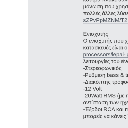
μόνωση που χρησι
πολλές άλλες λύσ
sZPvPpMZNM/T2nY
Ενισχυτής
Ο ενισχυτής που 
κατασκευές είναι 
processors/lepai
λειτουργίες του εί
-Στερεοφωνικός
-Ρύθμιση bass & t
-Διακόπτης τροφο
-12 Volt
-20Watt RMS (με 
αντίσταση των ηχ
-Έξοδοι RCA και m
μπορείς να κάνεις