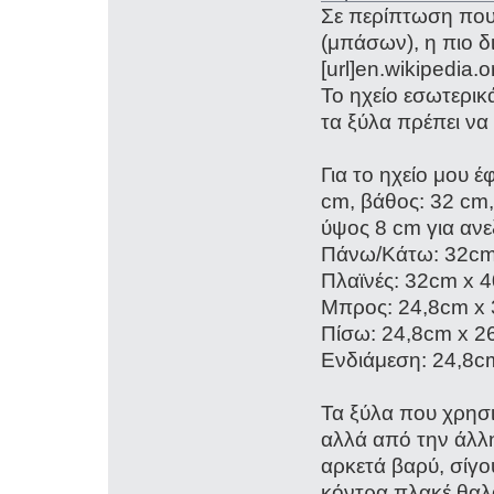
Σε περίπτωση πο
(μπάσων), η πιο δ
[url]en.wikipedia.o
Το ηχείο εσωτερικ
τα ξύλα πρέπει να 
Για το ηχείο μου έ
cm, βάθος: 32 cm,
ύψος 8 cm για ανε
Πάνω/Κάτω: 32cm
Πλαϊνές: 32cm x 
Μπρος: 24,8cm x
Πίσω: 24,8cm x 2
Ενδιάμεση: 24,8c
Τα ξύλα που χρησι
αλλά από την άλλη 
αρκετά βαρύ, σίγο
κόντρα πλακέ θαλά