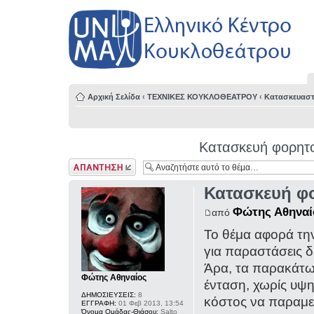
Αρχική Σελίδα
‹
ΤΕΧΝΙΚΕΣ ΚΟΥΚΛΟΘΕΑΤΡΟΥ
‹
Κατασκευαστ
Κατασκευή φορητο
Δημιουργία
απάντησης
Κατασκευή φο
Φώτης Αθηναί
από
Το θέμα αφορά τη
για παραστάσεις 
Άρα, τα παρακάτων
Φώτης Αθηναίος
ένταση, χωρίς υψη
ΔΗΜΟΣΙΕΥΣΕΙΣ:
8
κόστος να παραμεί
ΕΓΓΡΑΦΗ:
01 Φεβ 2013, 13:54
Όνομα Ομάδας-Θιάσου:
Salto