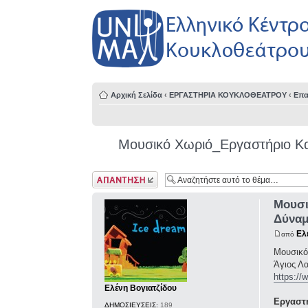
Αρχική Σελίδα
‹
ΕΡΓΑΣΤΗΡΙΑ ΚΟΥΚΛΟΘΕΑΤΡΟΥ
‹
Επα
Μουσικό Χωριό_Εργαστήριο Κα
Δημιουργία
απάντησης
Μουσι
Δύναμ
Ελ
από
Μουσικό
Άγιος Λα
https://
Ελένη Βογιατζίδου
Εργαστή
ΔΗΜΟΣΙΕΥΣΕΙΣ:
189