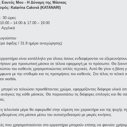
 Εαυτός Μου - Η Δύναμη της Μάσκας
σμός: Katarína Caková (KATANARI)
: 30 ώρες
10.00 – 14.00 & 17.00 – 19.00
 Αγγλικά
 Αυγούστου
έρα άφιξης / 31.8 ημέρα αναχώρησης)
εργαστήριο είναι κατάλληλο για όλους όσους ενδιαφέρονται να εξερευνήσου
γήσουν μια προσωπική μάσκα σε τέλεια εφαρμογή με το πρόσωπο. Θα ξεκινή
ώπου του καθενός χρησιμοποιώντας απλές τεχνικές. Αυτό θα γίνει η βάση γ
φωνα με την επιθυμία και τις προτιμήσεις του καθενός. Στο τέλος το τελικό
αι worbla.
 μπορεί να τελειώσει προσθέτοντας χρώμα, εφαρμόζοντας διάφορα υλικά όπ
 ανάγκες της κάθε μάσκας. Θα παρουσιάσω τις διάφορες επιλογές και θα σας
ας.
 η τελευταία μέρα θα αφιερωθεί στην εύρεση του χαρακτήρα και της ψυχής 
γιδευμένος στη μάσκα μέσω του αυτοσχεδιασμού με μικρές κινήσεις.
κές που χρησιμοποιούνται στο εργαστήριο μπορούν επίσης να φανούν χρήσιμ