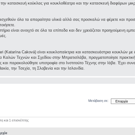
 την κατασκευή κούκλας για κουκλοθέατρο και την κατασκευή διαφόρων μικρ
σχεθούν όλα τα απαραίτητα υλικά αλλά σας προσκαλώ να φέρετε και προσω
ποιήσετε.
τήριο είναι ανοιχτό σε όλα τα επίπεδα και δεν χρειάζεται προηγούμενη εμπε
υές.
ri (Katarína Caková) είναι κουκλοπαίκτρια και κατασκευάστρια κουκλών με
α Καλών Τεχνών και Σχεδίου στην Μπρατισλάβα, πραγματοποίησε πρακτική 
ς και παρακολούθησε υποτροφία στο Ινστιτούτο Τέχνης στην Ιάβα. Έχει συν
ακία, την Τσεχία, τη Σλοβενία και την Ισλανδία.
Μετάβαση σε:
λη και 1 επισκέπτης
ρχία