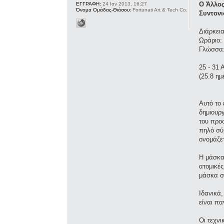
Ο Άλλος
ΕΓΓΡΑΦΗ:
24 Ιαν 2013, 16:27
Όνομα Ομάδας-Θιάσου:
Fortunati Art & Tech Co.
Συντονι
Διάρκεια
Ωράριο: 
Γλώσσα:
25 - 31
(25.8 ημ
Αυτό το 
δημιουρ
του προσ
πηλό σύμ
ονομάζετ
Η μάσκα
ατομικές
μάσκα σ
Ιδανικά,
είναι πα
Οι τεχνι