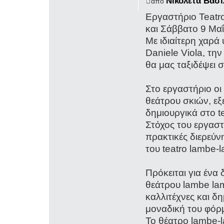
Νικολέτα Βασ
από
Εργαστήριο Teat
και Σάββατο 9 Μα
Με ιδιαίτερη χαρά
Daniele Viola, τη
θα μας ταξιδέψει 
Στο εργαστήριο οι
θεάτρου σκιών, 
δημιουργικά στο t
Στόχος του εργαστ
πρακτικές διερεύ
του teatro lambe-
Πρόκειται για ένα
θεάτρου lambe la
καλλιτέχνες και 
μοναδική του φόρ
Το θέατρο lambe-