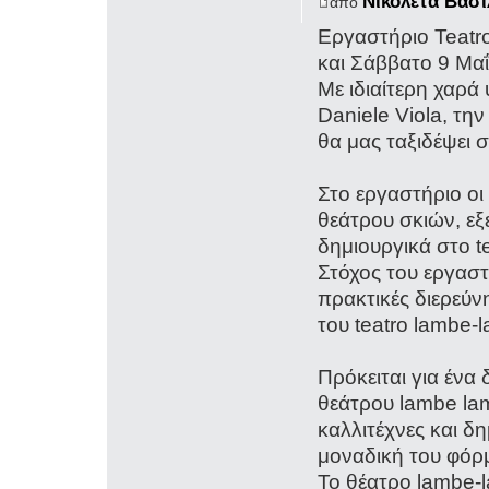
Νικολέτα Βασ
από
Εργαστήριο Teat
και Σάββατο 9 Μα
Με ιδιαίτερη χαρά
Daniele Viola, τη
θα μας ταξιδέψει 
Στο εργαστήριο οι
θεάτρου σκιών, 
δημιουργικά στο t
Στόχος του εργαστ
πρακτικές διερεύ
του teatro lambe-
Πρόκειται για ένα
θεάτρου lambe la
καλλιτέχνες και 
μοναδική του φόρ
Το θέατρο lambe-