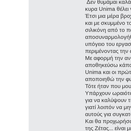
Δεν θυμάμαι καλά
κυρα Unima θέλει 
Έτσι μια μέρα βρο
και με σκυμμένο τ
σιλικόνη από το π
αποσυναρμολογήθη
υπόγειο του εργασ
περιμένοντας την 
Με αφορμή την αν
αποθηκεύσω κάποι
Unima και οι πρώτ
αποποιηθώ την φιλ
Τότε ήταν που μου 
Υπάρχουν ωραιότα
για να καλύψουν τ
γιατί λοιπόν να 
αυτούς για συγκα
Και θα προχωρήσ
της Ζέτας... είναι