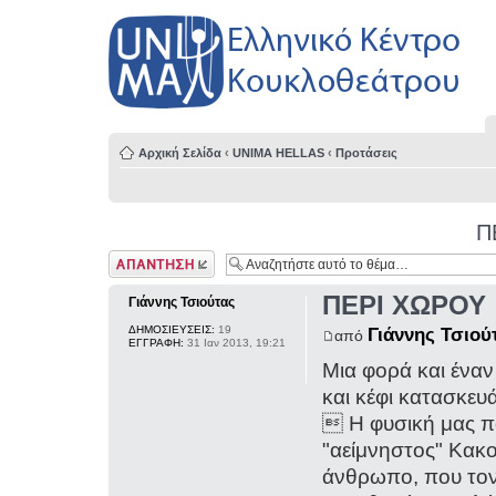
Αρχική Σελίδα
‹
UNIMA HELLAS
‹
Προτάσεις
Π
Δημιουργία
απάντησης
ΠΕΡΙ ΧΩΡΟΥ
Γιάννης Τσιούτας
ΔΗΜΟΣΙΕΥΣΕΙΣ:
19
Γιάννης Τσιού
από
ΕΓΓΡΑΦΗ:
31 Ιαν 2013, 19:21
Μια φορά και έναν
και κέφι κατασκε
 H φυσική μας π
"αείμνηστος" Κακ
άνθρωπο, που τον