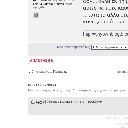
φαν... αλλά αν τη 
ΕΓΓΡΑΦΗ:
04 Φεβ 2013, 16:42
Όνομα Ομάδας-Θιάσου:
πέντε-
αυτές τις τιμές κα
προς-έξει
...κατά τα άλλα μέ
κανείς/καμιά... καμ
http://whyownblog.blo
Τελευταίες δημοσιεύσεις:
Δημιουργία
απάντησης
Επιστροφή στο Προτάσεις
Μετάβα
ΜΕΛΗ ΣΕ ΣΥΝΔΕΣΗ
Μέλη σε αυτή την Δ. Συζήτηση : Δεν υπάρχουν εγγεγραμμένα μέλη και 
Αρχική Σελίδα
‹
UNIMA HELLAS
‹
Προτάσεις
Powered by phpB
Ελληνική μ
pro
Spec