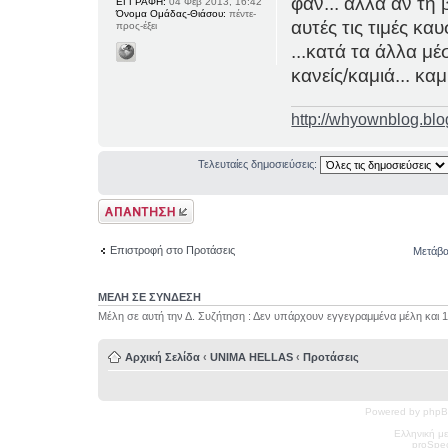
φαν... αλλά αν τη 
ΕΓΓΡΑΦΗ:
04 Φεβ 2013, 16:42
Όνομα Ομάδας-Θιάσου:
πέντε-
αυτές τις τιμές κα
προς-έξει
...κατά τα άλλα μέ
κανείς/καμιά... καμ
http://whyownblog.blo
Τελευταίες δημοσιεύσεις:
Δημιουργία
απάντησης
Επιστροφή στο Προτάσεις
Μετάβα
ΜΕΛΗ ΣΕ ΣΥΝΔΕΣΗ
Μέλη σε αυτή την Δ. Συζήτηση : Δεν υπάρχουν εγγεγραμμένα μέλη και 
Αρχική Σελίδα
‹
UNIMA HELLAS
‹
Προτάσεις
Powered by phpB
Ελληνική μ
pro
Spec