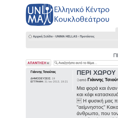
Αρχική Σελίδα
‹
UNIMA HELLAS
‹
Προτάσεις
Π
Δημιουργία
απάντησης
ΠΕΡΙ ΧΩΡΟΥ
Γιάννης Τσιούτας
ΔΗΜΟΣΙΕΥΣΕΙΣ:
19
Γιάννης Τσιού
από
ΕΓΓΡΑΦΗ:
31 Ιαν 2013, 19:21
Μια φορά και έναν
και κέφι κατασκε
 H φυσική μας π
"αείμνηστος" Κακ
άνθρωπο, που τον