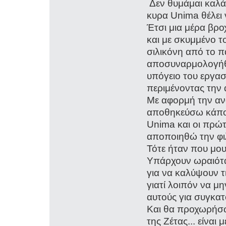
Δεν θυμάμαι καλά
κυρα Unima θέλει 
Έτσι μια μέρα βρο
και με σκυμμένο τ
σιλικόνη από το π
αποσυναρμολογήθη
υπόγειο του εργασ
περιμένοντας την 
Με αφορμή την αν
αποθηκεύσω κάποι
Unima και οι πρώτ
αποποιηθώ την φιλ
Τότε ήταν που μου 
Υπάρχουν ωραιότα
για να καλύψουν τ
γιατί λοιπόν να 
αυτούς για συγκα
Και θα προχωρήσ
της Ζέτας... είναι