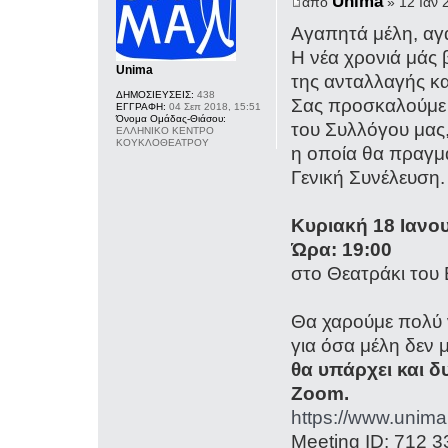
Unima
από
» 12 Ιαν 
Αγαπητά μέλη, αγ
H νέα χρονιά μάς 
Unima
της ανταλλαγής κα
ΔΗΜΟΣΙΕΥΣΕΙΣ:
438
Σας προσκαλούμε 
ΕΓΓΡΑΦΗ:
04 Σεπ 2018, 15:51
Όνομα Ομάδας-Θιάσου:
του Συλλόγου μας
ΕΛΛΗΝΙΚΟ ΚΕΝΤΡΟ
ΚΟΥΚΛΟΘΕΑΤΡΟΥ
η οποία θα πραγμ
Γενική Συνέλευση.
Κυριακή 18 Ιανο
Ώρα: 19:00
στο Θεατράκι του
Θα χαρούμε πολύ 
για όσα μέλη δεν
θα υπάρχει και 
Zoom.
https://www.unima
Meeting ID: 712 