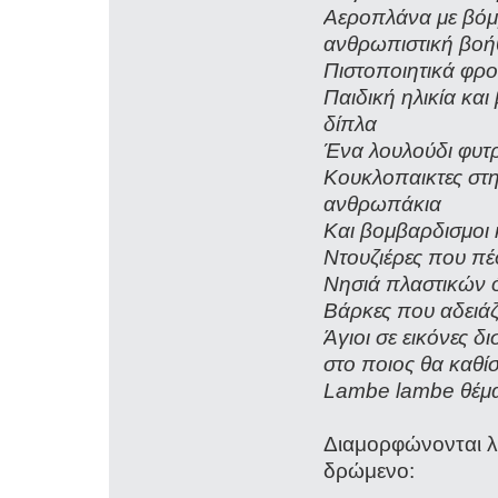
Αεροπλάνα με βόμβ
ανθρωπιστική βοή
Πιστοποιητικά φρ
Παιδική ηλικία και
δίπλα
Ένα λουλούδι φυτρ
Κουκλοπαικτες στη
ανθρωπάκια
Και βομβαρδισμοι 
Ντουζιέρες που π
Νησιά πλαστικών ό
Βάρκες που αδειάζε
Άγιοι σε εικόνες δ
στο ποιος θα καθίσ
Lambe lambe θέματ
Διαμορφώνονται λο
δρώμενο: