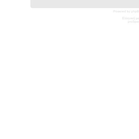
Powered by phpB
Ελληνική μ
pro
Spec