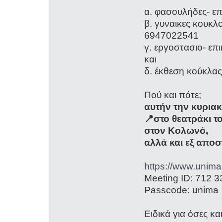
α. φασουλήδες- ε
β. γυναικες κουκλ
6947022541
γ. εργοστασιο- επ
και
δ. έκθεση κούκλα
Πού και πότε;
αυτήν την κυριακ
📍στο θεατράκι τ
στον Κολωνό,
αλλά και εξ απο
https://www.unima
Meeting ID: 712 
Passcode: unima
Ειδικά για όσες κ