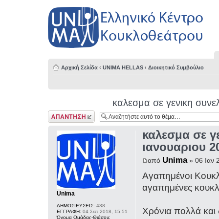
Αρχική Σελίδα
‹
UNIMA HELLAS
‹
Διοικητικό Συμβούλιο
καλεσμα σε γενικη συνε
Δημιουργία
απάντησης
καλεσμα σε γ
ιανουαριου 2
Unima
από
» 06 Ιαν 
Αγαπημένοι Κουκλ
αγαπημένες κουκλο
Unima
ΔΗΜΟΣΙΕΥΣΕΙΣ:
438
Χρόνια πολλά και 
ΕΓΓΡΑΦΗ:
04 Σεπ 2018, 15:51
Όνομα Ομάδας-Θιάσου: