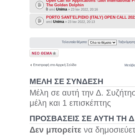
Open Call for Applications -18th International P
The Golden Dolphin
Unima
από
» 23 Ιαν 2022, 20:16
PORTO SANT'ELPIDIO (ITALY) OPEN CALL 202
Unima
από
» 23 Ιαν 2022, 20:13
Τελευταία θέματα:
Ταξινόμησ
Δημιουργία νέου
θέματος
Επιστροφή στο Αρχική Σελίδα
Μετάβα
ΜΕΛΗ ΣΕ ΣΥΝΔΕΣΗ
Μέλη σε αυτή την Δ. Συζήτη
μέλη και 1 επισκέπτης
ΠΡΟΣΒΆΣΕΙΣ ΣΕ ΑΥΤΉ ΤΗ Δ
Δεν μπορείτε
να δημοσιεύετ