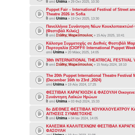
Unima
από
» 29 Οκτ 2025, 10:30
Puppet Fair – International Festival of Street a
Theatre 2026 in Sofia
Unima
από
» 19 Οκτ 2025, 13:30
Πανελλήνια Συνάντηση Νέων Κουκλοπαικτών/-
(Φεστιβάλ Κιλκίς)
Στάθης Μαρκόπουλος
από
» 15 Αύγ 2025, 10:41
Κάλεσμα Συμμετοχής σε Διεθνές Φεστιβάλ Μαρ
Πορτογαλία (CIOFF® International Puppet Week
Unima
από
» 20 Μάιος 2025, 14:05
38th INTERNATIONAL THEATRICAL FESTIVAL 
Στάθης Μαρκόπουλος
από
» 15 Νοέμ 2024, 18:10
The 20th Puppet International Theatre Festival
(December 16th to 23rd ,2024)
Unima
από
» 19 Αύγ 2024, 17:25
ΦΕΣΤΙΒΑΛ ΚΑΡΑΓΚΙΟΖΗ & ΦΑΣΟΥΛΗ Οικογενε
Συνάντηση Λαϊκών Ηρώων
Unima
από
» 03 Φεβ 2024, 15:33
8ο ΔΙΕΘΝΕΣ ΦΕΣΤΙΒΑΛ ΚΟΥΚΚΛΟΥΕΑΤΡΟΥ Κ
ΑΙΤΗΣΕΙΣ ΣΥΝΜΕΤΟΧΗΣ
Unima
από
» 04 Ιαν 2024, 14:05
ΚΑΛΕΣΜΑ ΚΑΛΛΙΤΕΧΝΩΝ! ΦΕΣΤΙΒΑΛ ΚΑΡΑΓΚ
ΦΑΣΟΥΛΗ
Unima
από
» 19 Δεκ 2023, 11:08