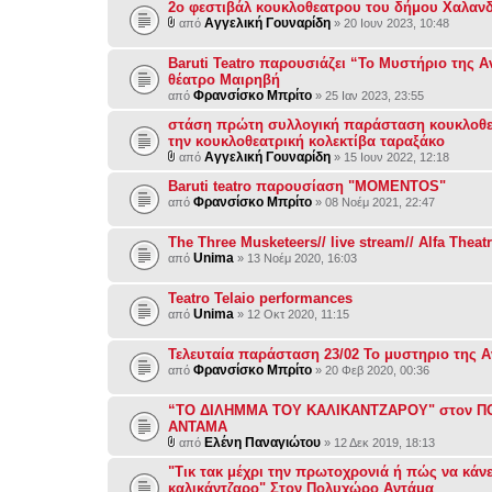
2ο φεστιβάλ κουκλοθεατρου του δήμου Χαλαν
Αγγελική Γουναρίδη
από
» 20 Ιουν 2023, 10:48
Baruti Teatro παρουσιάζει “Το Μυστήριο της 
θέατρο Μαιρηβή
Φρανσίσκο Μπρίτο
από
» 25 Ιαν 2023, 23:55
στάση πρώτη συλλογική παράσταση κουκλοθ
την κουκλοθεατρική κολεκτίβα ταραξάκο
Αγγελική Γουναρίδη
από
» 15 Ιουν 2022, 12:18
Baruti teatro παρουσίαση "MOMENTOS"
Φρανσίσκο Μπρίτο
από
» 08 Νοέμ 2021, 22:47
The Three Musketeers// live stream// Alfa Theat
Unima
από
» 13 Νοέμ 2020, 16:03
Teatro Telaio performances
Unima
από
» 12 Οκτ 2020, 11:15
Τελευταία παράσταση 23/02 Το μυστηριο της 
Φρανσίσκο Μπρίτο
από
» 20 Φεβ 2020, 00:36
“ΤΟ ΔΙΛΗΜΜΑ ΤΟΥ ΚΑΛΙΚΑΝΤΖΑΡΟΥ" στον Π
ΑΝΤΑΜΑ
Ελένη Παναγιώτου
από
» 12 Δεκ 2019, 18:13
"Τικ τακ μέχρι την πρωτοχρονιά ή πώς να κάνε
καλικάντζαρο" Στον Πολυχώρο Αντάμα