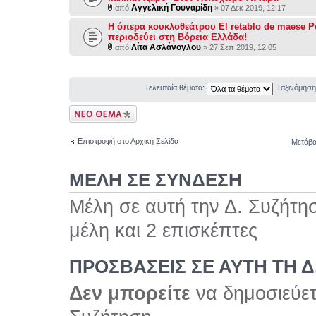
Αγγελική Γουναρίδη
από
» 07 Δεκ 2019, 12:17
Η όπερα κουκλοθεάτρου El retablo de maese P
περιοδεύει στη Βόρεια Ελλάδα!
Λίτα Ασλάνογλου
από
» 27 Σεπ 2019, 12:05
Τελευταία θέματα:
Ταξινόμησ
Δημιουργία νέου
θέματος
Επιστροφή στο Αρχική Σελίδα
Μετάβα
ΜΕΛΗ ΣΕ ΣΥΝΔΕΣΗ
Μέλη σε αυτή την Δ. Συζήτη
μέλη και 2 επισκέπτες
ΠΡΟΣΒΆΣΕΙΣ ΣΕ ΑΥΤΉ ΤΗ Δ
Δεν μπορείτε
να δημοσιεύετ