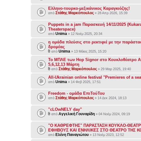
Ελληνο-τουρκο-μεξικάνικος Καραγκιόζης!
Στάθης Μαρκόπουλος
από
» 28 Απρ 2026, 15:39
Puppets in a jam Παρασκευή 14/11/2025 (Kukar
Theaterspace)
Unima
από
» 12 Νοέμ 2025, 20:34
η ομάδα πλεύσις στο ρεκτιφιέ με την παράστα
δρομέας
Unima
από
» 13 Μάιος 2025, 15:20
Το ΜΠΛΕ των Hop Signor στο Κουκλοθέατρο Α
5,6,12,13 Μάρτη
Στάθης Μαρκόπουλος
από
» 29 Μαρ 2025, 19:40
All-Ukrainian online festival "Premieres of a se
Unima
από
» 14 Φεβ 2025, 17:51
Freedom - ομάδα ΕπιΤούΤου
Στάθης Μαρκόπουλος
από
» 14 Δεκ 2024, 18:13
"cLOwNELY day"
Αγγελική Γουναρίδη
από
» 04 Νοέμ 2024, 09:19
"Ο ΚΑΘΡΕΦΤΗΣ" ΠΑΡΑΣΤΑΣΗ ΚΟΥΚΛΟ-ΘΕΑΤΡ
ΕΦΗΒΟΥΣ ΚΑΙ ΕΝΗΛΙΚΕΣ ΣΤΟ ΘΕΑΤΡΟ ΤΗΣ 
Ελένη Παναγιώτου
από
» 13 Νοέμ 2023, 12:52