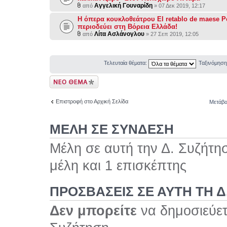
Αγγελική Γουναρίδη
από
» 07 Δεκ 2019, 12:17
Η όπερα κουκλοθεάτρου El retablo de maese P
περιοδεύει στη Βόρεια Ελλάδα!
Λίτα Ασλάνογλου
από
» 27 Σεπ 2019, 12:05
Τελευταία θέματα:
Ταξινόμησ
Δημιουργία νέου
θέματος
Επιστροφή στο Αρχική Σελίδα
Μετάβα
ΜΕΛΗ ΣΕ ΣΥΝΔΕΣΗ
Μέλη σε αυτή την Δ. Συζήτη
μέλη και 1 επισκέπτης
ΠΡΟΣΒΆΣΕΙΣ ΣΕ ΑΥΤΉ ΤΗ Δ
Δεν μπορείτε
να δημοσιεύετ