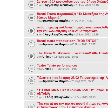
2ο φεστιβάλ κουκλοθεατρου του δήμου Χαλαν
Αγγελική Γουναρίδη
από
» 20 Ιουν 2023, 10:48
Baruti Teatro παρουσιάζει “Το Μυστήριο της 
θέατρο Μαιρηβή
Φρανσίσκο Μπρίτο
από
» 25 Ιαν 2023, 23:55
στάση πρώτη συλλογική παράσταση κουκλοθ
την κουκλοθεατρική κολεκτίβα ταραξάκο
Αγγελική Γουναρίδη
από
» 15 Ιουν 2022, 12:18
Baruti teatro παρουσίαση "MOMENTOS"
Φρανσίσκο Μπρίτο
από
» 08 Νοέμ 2021, 22:47
The Three Musketeers// live stream// Alfa Theat
Unima
από
» 13 Νοέμ 2020, 16:03
Teatro Telaio performances
Unima
από
» 12 Οκτ 2020, 11:15
Τελευταία παράσταση 23/02 Το μυστηριο της 
Φρανσίσκο Μπρίτο
από
» 20 Φεβ 2020, 00:36
“ΤΟ ΔΙΛΗΜΜΑ ΤΟΥ ΚΑΛΙΚΑΝΤΖΑΡΟΥ" στον Π
ΑΝΤΑΜΑ
Ελένη Παναγιώτου
από
» 12 Δεκ 2019, 18:13
"Τικ τακ μέχρι την πρωτοχρονιά ή πώς να κάνε
καλικάντζαρο" Στον Πολυχώρο Αντάμα