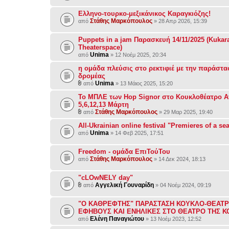
Ελληνο-τουρκο-μεξικάνικος Καραγκιόζης!
Στάθης Μαρκόπουλος
από
» 28 Απρ 2026, 15:39
Puppets in a jam Παρασκευή 14/11/2025 (Kukar
Theaterspace)
Unima
από
» 12 Νοέμ 2025, 20:34
η ομάδα πλεύσις στο ρεκτιφιέ με την παράστα
δρομέας
Unima
από
» 13 Μάιος 2025, 15:20
Το ΜΠΛΕ των Hop Signor στο Κουκλοθέατρο Α
5,6,12,13 Μάρτη
Στάθης Μαρκόπουλος
από
» 29 Μαρ 2025, 19:40
All-Ukrainian online festival "Premieres of a se
Unima
από
» 14 Φεβ 2025, 17:51
Freedom - ομάδα ΕπιΤούΤου
Στάθης Μαρκόπουλος
από
» 14 Δεκ 2024, 18:13
"cLOwNELY day"
Αγγελική Γουναρίδη
από
» 04 Νοέμ 2024, 09:19
"Ο ΚΑΘΡΕΦΤΗΣ" ΠΑΡΑΣΤΑΣΗ ΚΟΥΚΛΟ-ΘΕΑΤΡ
ΕΦΗΒΟΥΣ ΚΑΙ ΕΝΗΛΙΚΕΣ ΣΤΟ ΘΕΑΤΡΟ ΤΗΣ 
Ελένη Παναγιώτου
από
» 13 Νοέμ 2023, 12:52