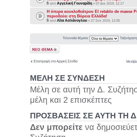
Αγγελική Γουναρίδη
από
» 07 Δεκ 2019, 12:17
Η όπερα κουκλοθεάτρου El retablo de maese P
περιοδεύει στη Βόρεια Ελλάδα!
Λίτα Ασλάνογλου
από
» 27 Σεπ 2019, 12:05
Τελευταία θέματα:
Ταξινόμησ
Δημιουργία νέου
θέματος
Επιστροφή στο Αρχική Σελίδα
Μετάβα
ΜΕΛΗ ΣΕ ΣΥΝΔΕΣΗ
Μέλη σε αυτή την Δ. Συζήτη
μέλη και 2 επισκέπτες
ΠΡΟΣΒΆΣΕΙΣ ΣΕ ΑΥΤΉ ΤΗ Δ
Δεν μπορείτε
να δημοσιεύετ