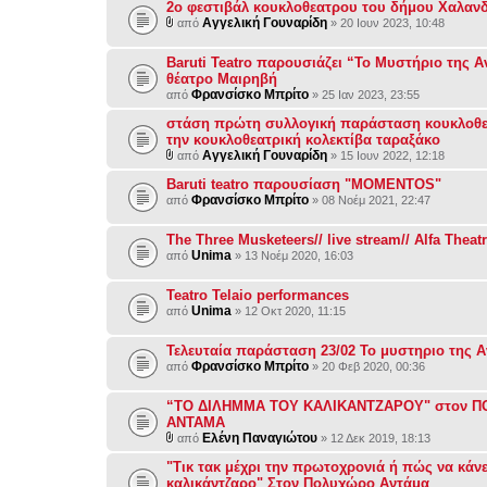
2ο φεστιβάλ κουκλοθεατρου του δήμου Χαλαν
Αγγελική Γουναρίδη
από
» 20 Ιουν 2023, 10:48
Baruti Teatro παρουσιάζει “Το Μυστήριο της 
θέατρο Μαιρηβή
Φρανσίσκο Μπρίτο
από
» 25 Ιαν 2023, 23:55
στάση πρώτη συλλογική παράσταση κουκλοθ
την κουκλοθεατρική κολεκτίβα ταραξάκο
Αγγελική Γουναρίδη
από
» 15 Ιουν 2022, 12:18
Baruti teatro παρουσίαση "MOMENTOS"
Φρανσίσκο Μπρίτο
από
» 08 Νοέμ 2021, 22:47
The Three Musketeers// live stream// Alfa Theat
Unima
από
» 13 Νοέμ 2020, 16:03
Teatro Telaio performances
Unima
από
» 12 Οκτ 2020, 11:15
Τελευταία παράσταση 23/02 Το μυστηριο της 
Φρανσίσκο Μπρίτο
από
» 20 Φεβ 2020, 00:36
“ΤΟ ΔΙΛΗΜΜΑ ΤΟΥ ΚΑΛΙΚΑΝΤΖΑΡΟΥ" στον Π
ΑΝΤΑΜΑ
Ελένη Παναγιώτου
από
» 12 Δεκ 2019, 18:13
"Τικ τακ μέχρι την πρωτοχρονιά ή πώς να κάνε
καλικάντζαρο" Στον Πολυχώρο Αντάμα