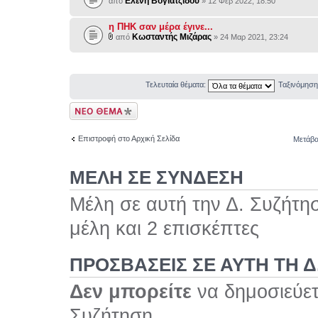
Ελένη Βογιατζίδου
από
» 12 Φεβ 2022, 18:50
η ΠΗΚ σαν μέρα έγινε...
Κωσταντής Μιζάρας
από
» 24 Μαρ 2021, 23:24
Τελευταία θέματα:
Ταξινόμησ
Δημιουργία νέου
θέματος
Επιστροφή στο Αρχική Σελίδα
Μετάβα
ΜΕΛΗ ΣΕ ΣΥΝΔΕΣΗ
Μέλη σε αυτή την Δ. Συζήτη
μέλη και 2 επισκέπτες
ΠΡΟΣΒΆΣΕΙΣ ΣΕ ΑΥΤΉ ΤΗ Δ
Δεν μπορείτε
να δημοσιεύετ
Συζήτηση