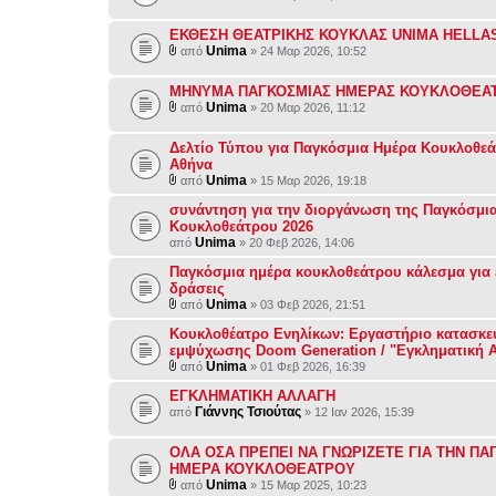
ΕΚΘΕΣΗ ΘΕΑΤΡΙΚΗΣ ΚΟΥΚΛΑΣ UNIMA HELLA
Unima
από
» 24 Μαρ 2026, 10:52
ΜΗΝΥΜΑ ΠΑΓΚΟΣΜΙΑΣ ΗΜΕΡΑΣ ΚΟΥΚΛΟΘΕΑΤ
Unima
από
» 20 Μαρ 2026, 11:12
Δελτίο Τύπου για Παγκόσμια Ημέρα Κουκλοθεά
Αθήνα
Unima
από
» 15 Μαρ 2026, 19:18
συνάντηση για την διοργάνωση της Παγκόσμι
Κουκλοθεάτρου 2026
Unima
από
» 20 Φεβ 2026, 14:06
Παγκόσμια ημέρα κουκλοθεάτρου κάλεσμα για 
δράσεις
Unima
από
» 03 Φεβ 2026, 21:51
Κουκλοθέατρο Ενηλίκων: Εργαστήριο κατασκε
εμψύχωσης Doom Generation / "Εγκληματική 
Unima
από
» 01 Φεβ 2026, 16:39
ΕΓΚΛΗΜΑΤΙΚΗ ΑΛΛΑΓΗ
Γιάννης Τσιούτας
από
» 12 Ιαν 2026, 15:39
ΟΛΑ ΟΣΑ ΠΡΕΠΕΙ ΝΑ ΓΝΩΡΙΖΕΤΕ ΓΙΑ ΤΗΝ ΠΑ
ΗΜΕΡΑ ΚΟΥΚΛΟΘΕΑΤΡΟΥ
Unima
από
» 15 Μαρ 2025, 10:23