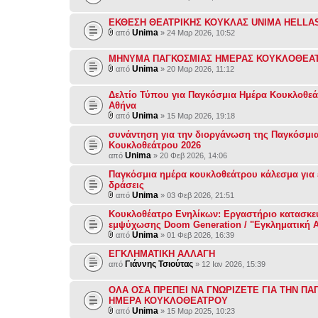
ΕΚΘΕΣΗ ΘΕΑΤΡΙΚΗΣ ΚΟΥΚΛΑΣ UNIMA HELLA
Unima
από
» 24 Μαρ 2026, 10:52
ΜΗΝΥΜΑ ΠΑΓΚΟΣΜΙΑΣ ΗΜΕΡΑΣ ΚΟΥΚΛΟΘΕΑΤ
Unima
από
» 20 Μαρ 2026, 11:12
Δελτίο Τύπου για Παγκόσμια Ημέρα Κουκλοθεά
Αθήνα
Unima
από
» 15 Μαρ 2026, 19:18
συνάντηση για την διοργάνωση της Παγκόσμι
Κουκλοθεάτρου 2026
Unima
από
» 20 Φεβ 2026, 14:06
Παγκόσμια ημέρα κουκλοθεάτρου κάλεσμα για 
δράσεις
Unima
από
» 03 Φεβ 2026, 21:51
Κουκλοθέατρο Ενηλίκων: Εργαστήριο κατασκε
εμψύχωσης Doom Generation / "Εγκληματική 
Unima
από
» 01 Φεβ 2026, 16:39
ΕΓΚΛΗΜΑΤΙΚΗ ΑΛΛΑΓΗ
Γιάννης Τσιούτας
από
» 12 Ιαν 2026, 15:39
ΟΛΑ ΟΣΑ ΠΡΕΠΕΙ ΝΑ ΓΝΩΡΙΖΕΤΕ ΓΙΑ ΤΗΝ ΠΑ
ΗΜΕΡΑ ΚΟΥΚΛΟΘΕΑΤΡΟΥ
Unima
από
» 15 Μαρ 2025, 10:23