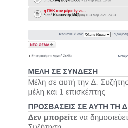
Ελένη Βογιατζίδου
από
» 12 Φεβ 2022, 18:50
η ΠΗΚ σαν μέρα έγινε...
Κωσταντής Μιζάρας
από
» 24 Μαρ 2021, 23:24
Τελευταία θέματα:
Ταξινόμησ
Δημιουργία νέου
θέματος
Επιστροφή στο Αρχική Σελίδα
Μετάβα
ΜΕΛΗ ΣΕ ΣΥΝΔΕΣΗ
Μέλη σε αυτή την Δ. Συζήτη
μέλη και 1 επισκέπτης
ΠΡΟΣΒΆΣΕΙΣ ΣΕ ΑΥΤΉ ΤΗ Δ
Δεν μπορείτε
να δημοσιεύετ
Συζήτηση