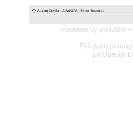
Αρχική Σελίδα
‹
ΔΙΑΦΟΡΑ
‹
Εκτός Θέματος
Powered by phpBB® F
Ελληνική μετάφρ
pro
Special
De