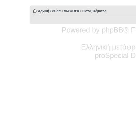
Αρχική Σελίδα
‹
ΔΙΑΦΟΡΑ
‹
Εκτός Θέματος
Powered by phpBB® F
Ελληνική μετάφρ
pro
Special
De