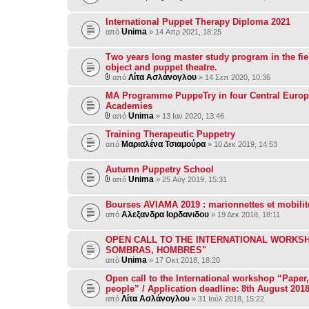
International Puppet Therapy Diploma 2021
Unima
από
» 14 Απρ 2021, 18:25
Τwo years long master study program in the fiel
object and puppet theatre.
Λίτα Ασλάνογλου
από
» 14 Σεπ 2020, 10:36
MA Programme PuppeTry in four Central Euro
Academies
Unima
από
» 13 Ιαν 2020, 13:46
Training Therapeutic Puppetry
Μαριαλένα Τσιαμούρα
από
» 10 Δεκ 2019, 14:53
Autumn Puppetry School
Unima
από
» 25 Αύγ 2019, 15:31
Bourses AVIAMA 2019 : marionnettes et mobilit
Αλεξανδρα Ιορδανιδου
από
» 19 Δεκ 2018, 18:11
OPEN CALL TO THE INTERNATIONAL WORKSH
SOMBRAS, HOMBRES"
Unima
από
» 17 Οκτ 2018, 18:20
Open call to the International workshop “Paper
people” / Application deadline: 8th August 201
Λίτα Ασλάνογλου
από
» 31 Ιούλ 2018, 15:22