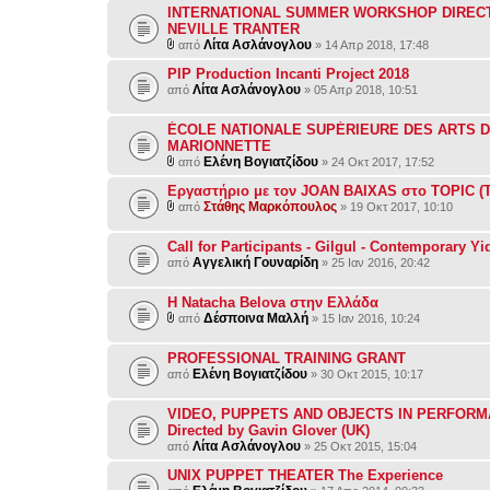
INTERNATIONAL SUMMER WORKSHOP DIREC
NEVILLE TRANTER
Λίτα Ασλάνογλου
από
» 14 Απρ 2018, 17:48
PIP Production Incanti Project 2018
Λίτα Ασλάνογλου
από
» 05 Απρ 2018, 10:51
ÉCOLE NATIONALE SUPÉRIEURE DES ARTS D
MARIONNETTE
Ελένη Βογιατζίδου
από
» 24 Οκτ 2017, 17:52
Εργαστήριο με τον JOAN BAIXAS στο TOPIC 
Στάθης Μαρκόπουλος
από
» 19 Οκτ 2017, 10:10
Call for Participants - Gilgul - Contemporary Y
Αγγελική Γουναρίδη
από
» 25 Ιαν 2016, 20:42
H Natacha Belova στην Ελλάδα
Δέσποινα Μαλλή
από
» 15 Ιαν 2016, 10:24
PROFESSIONAL TRAINING GRANT
Ελένη Βογιατζίδου
από
» 30 Οκτ 2015, 10:17
VIDEO, PUPPETS AND OBJECTS IN PERFOR
Directed by Gavin Glover (UK)
Λίτα Ασλάνογλου
από
» 25 Οκτ 2015, 15:04
UNIX PUPPET THEATER The Experience