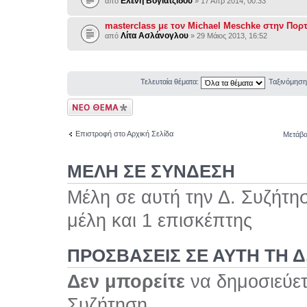
Ελένη Βογιατζίδου
από
» 17 Απρ 2014, 00:33
masterclass με τον Michael Meschke στην Πορ
Λίτα Ασλάνογλου
από
» 29 Μάιος 2013, 16:52
Τελευταία θέματα:
Ταξινόμησ
Δημιουργία νέου
θέματος
Επιστροφή στο Αρχική Σελίδα
Μετάβα
ΜΕΛΗ ΣΕ ΣΥΝΔΕΣΗ
Μέλη σε αυτή την Δ. Συζήτη
μέλη και 1 επισκέπτης
ΠΡΟΣΒΆΣΕΙΣ ΣΕ ΑΥΤΉ ΤΗ Δ
Δεν μπορείτε
να δημοσιεύετ
Συζήτηση