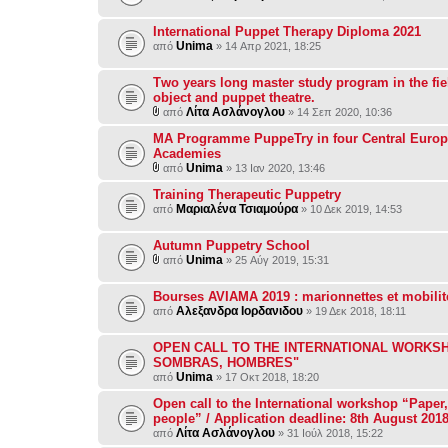
International Puppet Therapy Diploma 2021
Unima
από
» 14 Απρ 2021, 18:25
Τwo years long master study program in the fiel
object and puppet theatre.
Λίτα Ασλάνογλου
από
» 14 Σεπ 2020, 10:36
MA Programme PuppeTry in four Central Euro
Academies
Unima
από
» 13 Ιαν 2020, 13:46
Training Therapeutic Puppetry
Μαριαλένα Τσιαμούρα
από
» 10 Δεκ 2019, 14:53
Autumn Puppetry School
Unima
από
» 25 Αύγ 2019, 15:31
Bourses AVIAMA 2019 : marionnettes et mobilit
Αλεξανδρα Ιορδανιδου
από
» 19 Δεκ 2018, 18:11
OPEN CALL TO THE INTERNATIONAL WORKSH
SOMBRAS, HOMBRES"
Unima
από
» 17 Οκτ 2018, 18:20
Open call to the International workshop “Paper
people” / Application deadline: 8th August 201
Λίτα Ασλάνογλου
από
» 31 Ιούλ 2018, 15:22