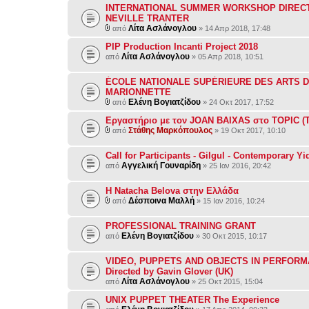
INTERNATIONAL SUMMER WORKSHOP DIREC
NEVILLE TRANTER
Λίτα Ασλάνογλου
από
» 14 Απρ 2018, 17:48
PIP Production Incanti Project 2018
Λίτα Ασλάνογλου
από
» 05 Απρ 2018, 10:51
ÉCOLE NATIONALE SUPÉRIEURE DES ARTS D
MARIONNETTE
Ελένη Βογιατζίδου
από
» 24 Οκτ 2017, 17:52
Εργαστήριο με τον JOAN BAIXAS στο TOPIC 
Στάθης Μαρκόπουλος
από
» 19 Οκτ 2017, 10:10
Call for Participants - Gilgul - Contemporary Y
Αγγελική Γουναρίδη
από
» 25 Ιαν 2016, 20:42
H Natacha Belova στην Ελλάδα
Δέσποινα Μαλλή
από
» 15 Ιαν 2016, 10:24
PROFESSIONAL TRAINING GRANT
Ελένη Βογιατζίδου
από
» 30 Οκτ 2015, 10:17
VIDEO, PUPPETS AND OBJECTS IN PERFOR
Directed by Gavin Glover (UK)
Λίτα Ασλάνογλου
από
» 25 Οκτ 2015, 15:04
UNIX PUPPET THEATER The Experience