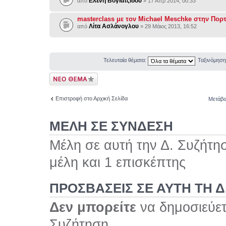
Ελένη Βογιατζίδου
από
» 17 Απρ 2014, 00:33
masterclass με τον Michael Meschke στην Πορ
Λίτα Ασλάνογλου
από
» 29 Μάιος 2013, 16:52
Τελευταία θέματα:
Ταξινόμησ
Δημιουργία νέου
θέματος
Επιστροφή στο Αρχική Σελίδα
Μετάβα
ΜΕΛΗ ΣΕ ΣΥΝΔΕΣΗ
Μέλη σε αυτή την Δ. Συζήτη
μέλη και 1 επισκέπτης
ΠΡΟΣΒΆΣΕΙΣ ΣΕ ΑΥΤΉ ΤΗ Δ
Δεν μπορείτε
να δημοσιεύετ
Συζήτηση