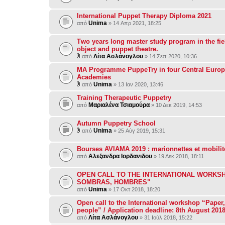
International Puppet Therapy Diploma 2021
Unima
από
» 14 Απρ 2021, 18:25
Τwo years long master study program in the fiel
object and puppet theatre.
Λίτα Ασλάνογλου
από
» 14 Σεπ 2020, 10:36
MA Programme PuppeTry in four Central Euro
Academies
Unima
από
» 13 Ιαν 2020, 13:46
Training Therapeutic Puppetry
Μαριαλένα Τσιαμούρα
από
» 10 Δεκ 2019, 14:53
Autumn Puppetry School
Unima
από
» 25 Αύγ 2019, 15:31
Bourses AVIAMA 2019 : marionnettes et mobilit
Αλεξανδρα Ιορδανιδου
από
» 19 Δεκ 2018, 18:11
OPEN CALL TO THE INTERNATIONAL WORKSH
SOMBRAS, HOMBRES"
Unima
από
» 17 Οκτ 2018, 18:20
Open call to the International workshop “Paper
people” / Application deadline: 8th August 201
Λίτα Ασλάνογλου
από
» 31 Ιούλ 2018, 15:22