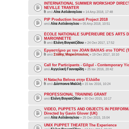
INTERNATIONAL SUMMER WORKSHOP DIREC
NEVILLE TRANTER
Λίτα Ασλάνογλου
από
» 14 Απρ 2018, 17:48
PIP Production Incanti Project 2018
Λίτα Ασλάνογλου
από
» 05 Απρ 2018, 10:51
ÉCOLE NATIONALE SUPÉRIEURE DES ARTS D
MARIONNETTE
Ελένη Βογιατζίδου
από
» 24 Οκτ 2017, 17:52
Εργαστήριο με τον JOAN BAIXAS στο TOPIC 
Στάθης Μαρκόπουλος
από
» 19 Οκτ 2017, 10:10
Call for Participants - Gilgul - Contemporary Y
Αγγελική Γουναρίδη
από
» 25 Ιαν 2016, 20:42
H Natacha Belova στην Ελλάδα
Δέσποινα Μαλλή
από
» 15 Ιαν 2016, 10:24
PROFESSIONAL TRAINING GRANT
Ελένη Βογιατζίδου
από
» 30 Οκτ 2015, 10:17
VIDEO, PUPPETS AND OBJECTS IN PERFOR
Directed by Gavin Glover (UK)
Λίτα Ασλάνογλου
από
» 25 Οκτ 2015, 15:04
UNIX PUPPET THEATER The Experience